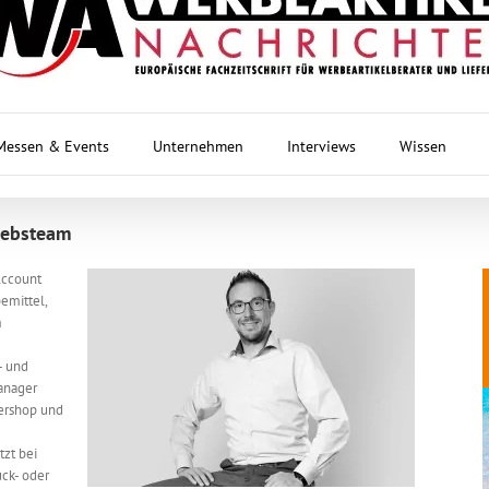
Messen & Events
Unternehmen
Interviews
Wissen
riebsteam
Account
emittel,
m
- und
manager
ershop und
zt bei
uck- oder