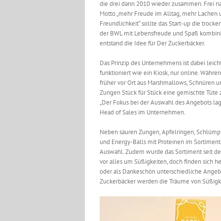
die drei dann 2010 wieder zusammen. Frei 
Motto „mehr Freude im Alltag, mehr Lachen
Freundlichkeit“ sollte das Start-up die trocke
der BWL mit Lebensfreude und Spaß kombini
entstand die Idee für Der Zuckerbäcker.
Das Prinzip des Unternehmens ist dabei leicht 
funktioniert wie ein Kiosk, nur online. Währe
früher vor Ort aus Marshmallows, Schnüren u
Zungen Stück für Stück eine gemischte Tüte 
„Der Fokus bei der Auswahl des Angebots lag d
Head of Sales im Unternehmen.
Neben sauren Zungen, Apfelringen, Schlümp
und Energy-Balls mit Proteinen im Sortimen
Auswahl. Zudem wurde das Sortiment seit der 
vor alles um Süßigkeiten, doch finden sich 
oder als Dankeschön unterschiedliche Angebo
Zuckerbäcker werden die Träume von Süßigk