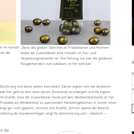
er
im bunten
„Dank des großen Stammes an Produktionen und Partnern
von der
bietet der Zuckerbäcker eine Vielzahl an Füll- und
Verpackungsvarianten an. Die Füllung, wie hier die goldenen
A
Nougatmandeln zum Jubiläum, ist frei wählbar.“
B
Belohnung und daher positiv konnotiert. Darum eignen sich die Serotonin-
P
rade hier geht es sehr stark darum, Emotionen zu erzeugen und die eigene
iß Kneifel. Dass der Zuckerbäcker heute auf dem Werbeartikelmarkt ist, hat
re Produkte als Werbeartikel zu spannenden Marketingaktionen in immer neuer
gs gar nicht geplant“, erinnert sich Kneifel. Schnell spielte der Bereich
Umsetzung der Kundenanfragen sorgt für Abwechslung und – natürlich –
en die