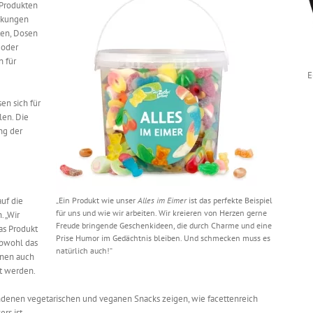
 Produkten
ackungen
ten, Dosen
 oder
n für
E
n sich für
en. Die
ng der
uf die
„Ein Produkt wie unser
Alles im Eimer
ist das perfekte Beispiel
für uns und wie wir arbeiten. Wir kreieren von Herzen gerne
 „Wir
Freude bringende Geschenkideen, die durch Charme und eine
as Produkt
Prise Humor im Gedächtnis bleiben. Und schmecken muss es
obwohl das
natürlich auch!“
önnen auch
t werden.
ndenen vegetarischen und veganen Snacks zeigen, wie facettenreich
rs ist.