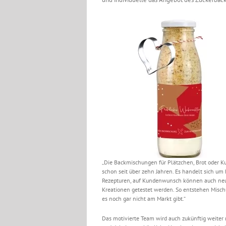
„Die Backmischungen für Plätzchen, Brot oder K
schon seit über zehn Jahren. Es handelt sich um
Rezepturen, auf Kundenwunsch können auch ne
Kreationen getestet werden. So entstehen Misch
es noch gar nicht am Markt gibt.“
Das motivierte Team wird auch zukünftig weiter