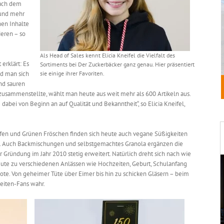
nach dem
 und mehr
nen Inhalte
eren – so
Als Head of Sales kennt Elicia Kneifel die Vielfalt des
erklärt: Es
Sortiments bei Der Zuckerbäcker ganz genau. Hier präsentiert
nd man sich
sie einige ihrer Favoriten.
nd sauren
zusammenstellte, wählt man heute aus weit mehr als 600 Artikeln aus.
abei von Beginn an auf Qualität und Bekanntheit“, so Elicia Kneifel,
fen und Grünen Fröschen finden sich heute auch vegane Süßigkeiten
t. Auch Backmischungen und selbstgemachtes Granola ergänzen die
Gründung im Jahr 2010 stetig erweitert. Natürlich dreht sich nach wie
heute zu verschiedenen Anlässen wie Hochzeiten, Geburt, Schulanfang
te. Von geheimer Tüte über Eimer bis hin zu schicken Gläsern – beim
eiten-Fans wahr.