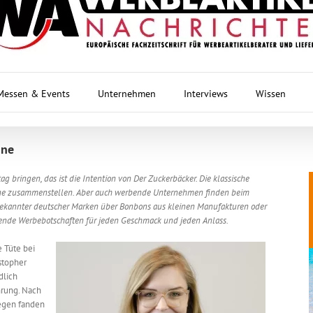
Messen & Events
Unternehmen
Interviews
Wissen
une
ag bringen, das ist die Intention von Der Zuckerbäcker. Die klassische
ine zusammenstellen. Aber auch werbende Unternehmen finden beim
kannter deutscher Marken über Bonbons aus kleinen Manufakturen oder
ssende Werbebotschaften für jeden Geschmack und jeden Anlass.
 Tüte bei
stopher
dlich
hrung. Nach
egen fanden