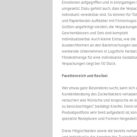
Emotionen aufgegriffen und in einzigartigen
umgesetzt. Dazu gehört auch, dass die Verp
individuell veredelbar sind. So können für Tü
und Papierbeutel Aufkleber mit Firmenlogos
Grüßen angefertigt werden, die Verpackunge
Geschenkboxen und Sets sind komplett
individualisierbar. Auch kleine Extras, wie die
Ausstechformen an den Backmischungen lasse
werbende Unternehmen in Logoform herstell
Mindestmenge für eine individuelle Gestaltu
Verpackungen liegt bei 50 Stück.
Facettenreich und flexibel
Wer etwas ganz Besonderes sucht, kann sich a
Kundenberatung des Zuckerbäckers verlassen.
versuchen alle Wünsche und Ansprüche an d
zu berücksichtigen“, bestätigt Kneifel. Denn 
Produktportfolio sehr breit aufgestellt ist, k
spezielle Rezepturen und Formen hergestell
Diese Möglichkeiten sowie die bereits vorha
und individuelle das Angebot des Zuckerbäcke