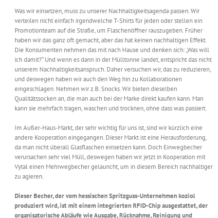
Was wir einsetzen, muss zu unserer Nachhaltigkeitsagenda passen. Wir
verteilen nicht einfach irgendwelche T-Shirts für jeden oder stellen ein
Promotionteam auf die Straße, um Flaschenöffner rauszugeben. Früher
haben wir das ganz oft gemacht, aber das hat keinen nachhaltigen Effekt.
Die Konsumenten nehmen das mit nach Hause und denken sich: „Was will
ich damit?“ Und wenn es dann in der Mülltonne landet, entspricht das nicht
unserem Nachhaltigkeitsanspruch. Daher versuchen wir, das zu reduzieren,
und deswegen haben wir auch den Weg hin zu Kollaborationen
eingeschlagen. Nehmen wir z.B. Snocks. Wir bieten dieselben
Qualitätssocken an, die man auch bei der Marke direkt kaufen kann. Man
kann sie mehrfach tragen, waschen und trocknen, ohne dass was passiert.
Im Außer-Haus-Markt, der sehr wichtig für uns ist, sind wir kürzlich eine
andere Kooperation eingegangen. Dieser Markt ist eine Herausforderung,
da man nicht überall Glasflaschen einsetzen kann. Doch Einwegbecher
verursachen sehr viel Müll, deswegen haben wir jetzt in Kooperation mit
Vytal einen Mehrwegbecher gelauncht, um in diesem Bereich nachhaltiger
zu agieren.
Dieser Becher, der vom hessischen Spritzguss-Unternehmen koziol
produziert wird, ist mit einem integrierten RFID-Chip ausgestattet, der
organisatorische Abläufe wie Ausgabe, Rücknahme, Reinigung und