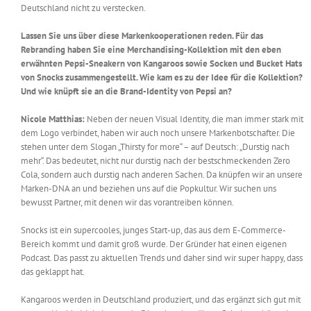
Deutschland nicht zu verstecken.
Lassen Sie uns über diese Markenkooperationen reden. Für das
Rebranding haben Sie eine Merchandising-Kollektion mit den eben
erwähnten Pepsi-Sneakern von Kangaroos sowie Socken und Bucket Hats
von Snocks zusammengestellt. Wie kam es zu der Idee für die Kollektion?
Und wie knüpft sie an die Brand-Identity von Pepsi an?
Nicole Matthias:
Neben der neuen Visual Identity, die man immer stark mit
dem Logo verbindet, haben wir auch noch unsere Markenbotschafter. Die
stehen unter dem Slogan „Thirsty for more“ – auf Deutsch: „Durstig nach
mehr“. Das bedeutet, nicht nur durstig nach der bestschmeckenden Zero
Cola, sondern auch durstig nach anderen Sachen. Da knüpfen wir an unsere
Marken-DNA an und beziehen uns auf die Popkultur. Wir suchen uns
bewusst Partner, mit denen wir das vorantreiben können.
Snocks ist ein supercooles, junges Start-up, das aus dem E-Commerce-
Bereich kommt und damit groß wurde. Der Gründer hat einen eigenen
Podcast. Das passt zu aktuellen Trends und daher sind wir super happy, dass
das geklappt hat.
Kangaroos werden in Deutschland produziert, und das ergänzt sich gut mit