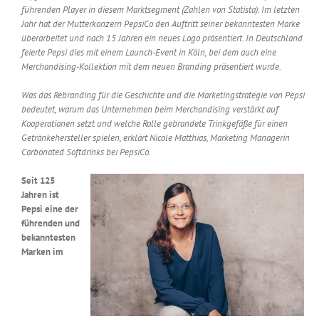
führenden Player in diesem Marktsegment (Zahlen von Statista). Im letzten
Messen & Events
Kontakt
Jahr hat der Mutterkonzern PepsiCo den Auftritt seiner bekanntesten Marke
überarbeitet und nach 15 Jahren ein neues Logo präsentiert. In Deutschland
feierte Pepsi dies mit einem Launch-Event in Köln, bei dem auch eine
Unternehmen
Merchandising-Kollektion mit dem neuen Branding präsentiert wurde.
Was das Rebranding für die Geschichte und die Marketingstrategie von Pepsi
Interviews
bedeutet, warum das Unternehmen beim Merchandising verstärkt auf
Kooperationen setzt und welche Rolle gebrandete Trinkgefäße für einen
Getränkehersteller spielen, erklärt Nicole Matthias, Marketing Managerin
Carbonated Softdrinks bei PepsiCo.
Wissen
Seit 125
Jahren ist
Product Guide
Pepsi eine der
führenden und
bekanntesten
Jobshop
Marken im
Suche
nach: