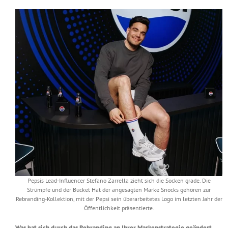
Pepsis Lead-Influencer Stefano Zarrella zieht sich die Socken grade. Die
Strümpfe und der Bucket Hat der angesagten Marke Snocks gehören zur
Rebranding-Kollektion, mit der Pepsi sein überarbeitetes Logo im letzten Jahr der
Öffentlichkeit präsentierte.
Was hat sich durch das Rebranding an Ihrer Markenstrategie geändert,