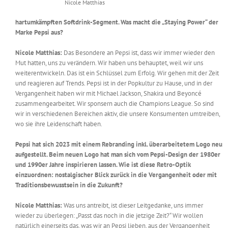
Nicole Matthias
hartumkämpften Softdrink-Segment. Was macht die „Staying Power“ der
Marke Pepsi aus?
Nicole Matthias:
Das Besondere an Pepsi ist, dass wir immer wieder den
Mut hatten, uns zu verändern. Wir haben uns behauptet, weil wir uns
weiterentwickeln. Das ist ein Schlüssel zum Erfolg. Wir gehen mit der Zeit
und reagieren auf Trends. Pepsi ist in der Popkultur zu Hause, und in der
Vergangenheit haben wir mit Michael Jackson, Shakira und Beyoncé
zusammengearbeitet. Wir sponsern auch die Champions League. So sind
wir in verschiedenen Bereichen aktiv, die unsere Konsumenten umtreiben,
wo sie ihre Leidenschaft haben.
Pepsi hat sich 2023 mit einem Rebranding inkl. überarbeitetem Logo neu
aufgestellt. Beim neuen Logo hat man sich vom Pepsi-Design der 1980er
und 1990er Jahre inspirieren lassen. Wie ist diese Retro-Optik
einzuordnen: nostalgischer Blick zurück in die Vergangenheit oder mit
Traditionsbewusstsein in die Zukunft?
Nicole Matthias:
Was uns antreibt, ist dieser Leitgedanke, uns immer
wieder zu überlegen: „Passt das noch in die jetzige Zeit?“ Wir wollen
natürlich einerseits das, was wir an Pepsi lieben, aus der Vergangenheit