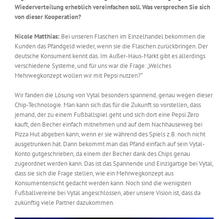
Wiederverteilung erheblich vereinfachen soll. Was versprechen Sie sich
von dieser Kooperation?
Nicole Matthias:
Bei unseren Flaschen im Einzelhandel bekommen die
Kunden das Pfandgeld wieder, wenn sie die Flaschen zurückbringen. Der
deutsche Konsument kennt das. Im Außer-Haus-Markt gibt es allerdings
verschiedene Systeme, und für uns war die Frage: „Welches
Mehrwegkonzept wollen wir mit Pepsi nutzen?“
Wir fanden die Lösung von Vytal besonders spannend, genau wegen dieser
Chip-Technologie. Man kann sich das für die Zukunft so vorstellen, dass
jemand, der zu einem Fußballspiel geht und sich dort eine Pepsi Zero
kauft, den Becher einfach mitnehmen und auf dem Nachhauseweg bei
Pizza Hut abgeben kann, wenn er sie während des Spiels z.B. noch nicht
ausgetrunken hat. Dann bekommt man das Pfand einfach auf sein Vytal-
Konto gutgeschrieben, da einem der Becher dank des Chips genau
zugeordnet werden kann. Das ist das Spannende und Einzigartige bei Vytal,
dass sie sich die Frage stellen, wie ein Mehrwegkonzept aus
Konsumentensicht gedacht werden kann. Noch sind die wenigsten
Fußballvereine bei Vytal angeschlossen, aber unsere Vision ist, dass da
zukünftig viele Partner dazukommen.