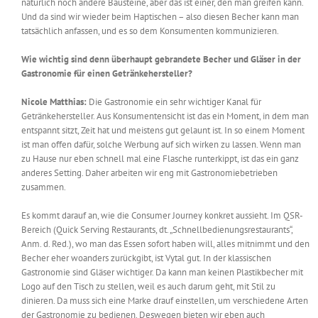
natürlich noch andere Bausteine, aber das ist einer, den man greifen kann.
Und da sind wir wieder beim Haptischen – also diesen Becher kann man
tatsächlich anfassen, und es so dem Konsumenten kommunizieren.
Wie wichtig sind denn überhaupt gebrandete Becher und Gläser in der
Gastronomie für einen Getränkehersteller?
Nicole Matthias:
Die Gastronomie ein sehr wichtiger Kanal für
Getränkehersteller. Aus Konsumentensicht ist das ein Moment, in dem man
entspannt sitzt, Zeit hat und meistens gut gelaunt ist. In so einem Moment
ist man offen dafür, solche Werbung auf sich wirken zu lassen. Wenn man
zu Hause nur eben schnell mal eine Flasche runterkippt, ist das ein ganz
anderes Setting. Daher arbeiten wir eng mit Gastronomiebetrieben
zusammen.
Es kommt darauf an, wie die Consumer Journey konkret aussieht. Im QSR-
Bereich (Quick Serving Restaurants, dt. „Schnellbedienungsrestaurants“,
Anm. d. Red.), wo man das Essen sofort haben will, alles mitnimmt und den
Becher eher woanders zurückgibt, ist Vytal gut. In der klassischen
Gastronomie sind Gläser wichtiger. Da kann man keinen Plastikbecher mit
Logo auf den Tisch zu stellen, weil es auch darum geht, mit Stil zu
dinieren. Da muss sich eine Marke drauf einstellen, um verschiedene Arten
der Gastronomie zu bedienen. Deswegen bieten wir eben auch