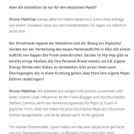
Aber die Kollektion ist nur für den deutschen Markt?
Nicole Matthias:
Genau, aber wir haben tatsächlich schon eine Anfrage
von einem Sneakers-Store aus den Niederlanden. Da sagen wir natürlich
nicht nein.
Der Streetwear-Appeal der Kollektion und der Bezug zur Popkultur
wurden bei der Vorstellung des neuen Markenauftritts in Köln mit einem
Auftritt von Rapper Eko Fresh unterstrichen. Gerade im Hip-Hop gibt es
bereits einige Musiker, die ihre Personal Brand nutzen, um z.B. eigene
Energy-Drinks oder Eistee zu vermarkten. Gibt es bei Ihnen auch
Überlegungen, die in diese Richtung gehen, dass Stars ihre eigene Pepsi-
Edition rausbringen?
Nicole Matthias:
Wir arbeiten mit einigen Influencern zusammen und
einer unserer Lead-Influencer ist der Food-Blogger und Kochbuchautor
Stefano Zarrella, denn ein Verwendungsanlass für Pepsi ist Essen in
jeglicher Form. Aber wir haben bis jetzt noch keine Pepsi als Influencer-
Edition rausgebracht, und da ist aktuell auch nichts geplant.
Mit unserer Eisteemarke Lipton haben wir das aber tatsächlich gemacht
und mit Twenty4tim kooperiert. Im Bereich Eistee sind ganz viele