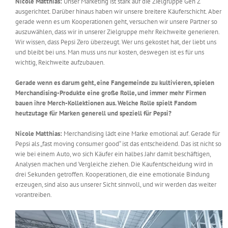
Nicole Matthias:
Unser Marketing ist stark auf die Zielgruppe Gen Z
ausgerichtet. Darüber hinaus haben wir unsere breitere Käuferschicht. Aber
gerade wenn es um Kooperationen geht, versuchen wir unsere Partner so
auszuwählen, dass wir in unserer Zielgruppe mehr Reichweite generieren.
Wir wissen, dass Pepsi Zero überzeugt. Wer uns gekostet hat, der liebt uns
und bleibt bei uns. Man muss uns nur kosten, deswegen ist es für uns
wichtig, Reichweite aufzubauen.
Gerade wenn es darum geht, eine Fangemeinde zu kultivieren, spielen
Merchandising-Produkte eine große Rolle, und immer mehr Firmen
bauen ihre Merch-Kollektionen aus. Welche Rolle spielt Fandom
heutzutage für Marken generell und speziell für Pepsi?
Nicole Matthias:
Merchandising lädt eine Marke emotional auf. Gerade für
Pepsi als „fast moving consumer good“ ist das entscheidend. Das ist nicht so
wie bei einem Auto, wo sich Käufer ein halbes Jahr damit beschäftigen,
Analysen machen und Vergleiche ziehen. Die Kaufentscheidung wird in
drei Sekunden getroffen. Kooperationen, die eine emotionale Bindung
erzeugen, sind also aus unserer Sicht sinnvoll, und wir werden das weiter
vorantreiben.