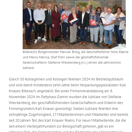
Messen & Events
Kontakt
Unternehmen
Interviews
Biberachs Bürgermeister Manuel Breig, die Geschäftsführer Nicki Eberle
und Marco Manna, Olaf Pohl sowie die geschäftsführende
Gesellschafterin Stefanie Wieckenberg (v.l.) ehren die zahlreichen
Wissen
Jubilare.
Gleich 50 Kolleginnen und Kollegen feierten 2024 ihr Betriebsjubiläum
Product Guide
und sind damit mindestens zehn Jahre beim Verpackungsspezialisten Karl
Knauer, Biberach, angestellt. Bei einer Firmenveranstaltung am 8.
November 2024 im Partyhaus Damm wurden die Jubilare von Stefanie
Jobshop
Wieckenberg, der geschäftsführenden Gesellschafterin und Enkelin des
Firmengründers Karl Knauer gewürdigt. Sieben Jubilare feierten ihre
zehnjährige Zugehörigkeit, 17 Mitarbeiterinnen und Mitarbeiter sind bereits
Suche
seit 20 Jahren Teil des Karl Knauer-Teams. Für neun Mitarbeitende, die die
nach:
seit einem Vierteljahrhundert zur Belegschaft gehören, gab es ein