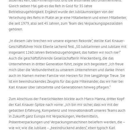
silbernes Reh, das Firmensymbol und die Bildmarke des Unternehmens.
Gleich sieben Mal gab es das Reh in Gold für 35 Jahre
Betriebszugehörigkeit. Ergänzt wurde der Jubiläumsreigen von der
Verleihung des Rehs in Platin an je eine Mitarbeiterin und einen Mitarbeiter,
die seit 1979, also seit 45 Jahren, zum Team des Verpackungsspezialisten
gehören.
„In diesem Jahr brechen wir unsere eigenen Rekorde“, stellte Karl Knauer-
Geschäftsführer Nicki Eberle lachend fest. „50 Jubilarinnen und Jubilare mit
insgesamt 1260 Jahren Betriebszugehörigkeit, das hatten wir noch nie!“
Auch die geschäftsführende Gesellschafterin Wieckenberg, die das
Unternehmen in dritter Generation führt, zeigte sich begeistert: „Ich freue
mich über die Verbundenheit zu unserem Unternehmen und danke Ihnen
auch im Namen meiner Familie von Herzen für Ihre langjährige Treue. Sie
ist ein beeindruckendes Zeugnis für das gute Miteinander, das wir hier bei
Karl Knauer über Jahrzehnte und Generationen hinweg pflegen.“
Zum Abschluss der Feierlichkeiten blickte auch Marco Manna, dritter Kopf
der Karl Knauer-Spitze nach vorne: „Ich bin mir sicher, dass wir mit der
geballten Erfahrung, Kompetenz und Innovationskraft unseres Teams auch
in Zukunft ganz Europa mit Verpackungen, Werbemitteln,
Präsentverpackungen und Verpackungsmaschinen beliefern werden, die –
wie wir, wie die Jubilare – „beeindruckend anders“, eben typisch Karl