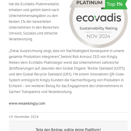
hat die EcoVadis-Platinmedaille
Messen & Events
Kontakt
erhalten und gehört damit nach
Unternehmensangaben zu den
besten 1% der bewerteten
Unternehmen
Unternehmen in den Bereichen
Umwelt, Soziales und ethische
Verantwortung.
Interviews
„Diese Auszeichnung zeigt, dass wir Nachhaltigkeit konsequent in unsere
gesamte Produktion integrieren“, betont Rob Armour, CEO von Kingly.
Neben dem EcoVadis-Platinsiegel weist das Unternehmen zahlreiche
Wissen
Zertifizierungen auf, darunter den Global Organic Textile Standard (GOTS)
und den Global Recycle Standard (GRS). Mit einem innovativen QR-Code-
System ermöglicht Kingly Kunden die Nachverfolgung von Produkten in
Product Guide
Echtzeit – ein weiterer Beleg für das Engagement des Unternehmens in
Sachen Transparenz und Verantwortung.
Jobshop
www.wearekingly.com
Suche
19. November 2024
nach:
Teile den Beitrag, wähle deine Plattform!