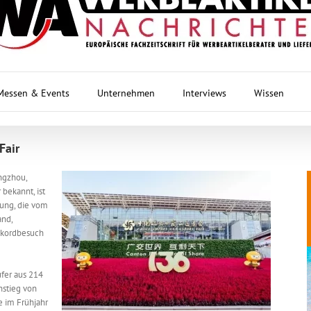
Messen & Events
Unternehmen
Interviews
Wissen
Fair
ngzhou,
 bekannt, ist
tung, die vom
and,
ekordbesuch
fer aus 214
nstieg von
 im Frühjahr