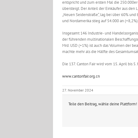
entspricht und zum ersten Mal die 250.000e
übersteigt. Der Anteil der Einkäufer aus den 
„Neuen Seidenstraße“, lag bei über 60% und 
und Nordamerika stieg auf 54.000 an (+8,2%)
Insgesamt 146 Industrie- und Handelsorganis
der führenden multinationalen Beschaffungsu
Mrd. USD (+1%) ist auch das Volumen der bea
machte mehr als die Hälfte des Gesamtumsat
Die 137. Canton Fair wird vom 15. April bis 5
www.cantonfair.org.cn
27. November 2024
Teile den Beitrag, wähle deine Plattform!