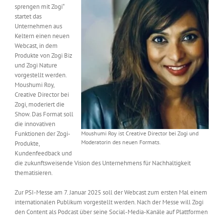
sprengen mit Zogi“
Messen & Events
Kontakt
startet das
Unternehmen aus
Keltern einen neuen
Unternehmen
Webcast, in dem
Produkte von Zogi Biz
und Zogi Nature
Interviews
vorgestellt werden.
Moushumi Roy,
Creative Director bei
Zogi, moderiert die
Wissen
Show. Das Format soll
die innovativen
Funktionen der Zogi-
Moushumi Roy ist Creative Director bei Zogi und
Product Guide
Moderatorin des neuen Formats.
Produkte,
Kundenfeedback und
die zukunftsweisende Vision des Unternehmens für Nachhaltigkeit
Jobshop
thematisieren.
Zur PSI-Messe am 7. Januar 2025 soll der Webcast zum ersten Mal einem
Suche
nach:
internationalen Publikum vorgestellt werden. Nach der Messe will Zogi
den Content als Podcast über seine Social-Media-Kanäle auf Plattformen