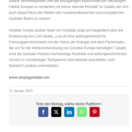
unsere Vertriebspartner und die einzigartigen Bedürfnisse der vielfältigen
Märkte Europas zu verstehen, ist meine oberste Priorität“, so Calado, der sich
auch darauf freut, die Stärken der nordamerikanischen und europäischen
Goldstar-Teams zu nutzen.
Heather Smartt, Global Head von Goldstar, zeigt sich begeistert über die
Einstellung von Luis Calado: „Luis ist eine außergewöhnliche
Führungspersönlichkeit mit der Vision, der Energie und dem Fachwissen,
die wir für die Weiterentwicklung von Goldstar Europe benötigen.“ Calado
wird die Goldstar-Mission, hochwertige Produkte und außergewöhnlichen
Service in vollständiger Transparenz international anzubieten, vom
Standort Lissabon unterstützen.
www.simplygoldstar.com
22. Januar 2025
Teile den Beitrag, wähle deine Plattform!
Facebook
X
LinkedIn
WhatsApp
Pinterest