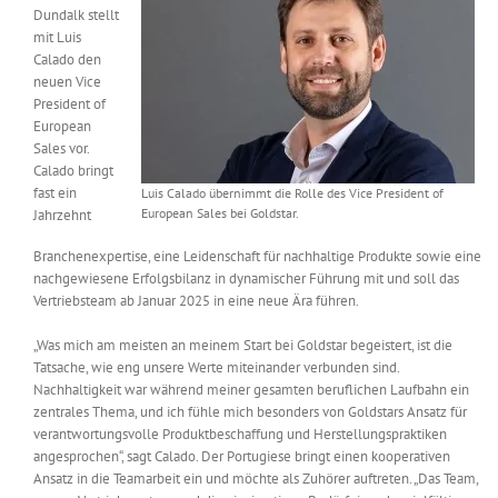
Dundalk stellt
Messen & Events
Kontakt
mit Luis
Calado den
neuen Vice
Unternehmen
President of
European
Sales vor.
Interviews
Calado bringt
fast ein
Luis Calado übernimmt die Rolle des Vice President of
European Sales bei Goldstar.
Jahrzehnt
Wissen
Branchenexpertise, eine Leidenschaft für nachhaltige Produkte sowie eine
nachgewiesene Erfolgsbilanz in dynamischer Führung mit und soll das
Vertriebsteam ab Januar 2025 in eine neue Ära führen.
Product Guide
„Was mich am meisten an meinem Start bei Goldstar begeistert, ist die
Tatsache, wie eng unsere Werte miteinander verbunden sind.
Jobshop
Nachhaltigkeit war während meiner gesamten beruflichen Laufbahn ein
zentrales Thema, und ich fühle mich besonders von Goldstars Ansatz für
verantwortungsvolle Produktbeschaffung und Herstellungspraktiken
Suche
nach:
angesprochen“, sagt Calado. Der Portugiese bringt einen kooperativen
Ansatz in die Teamarbeit ein und möchte als Zuhörer auftreten. „Das Team,