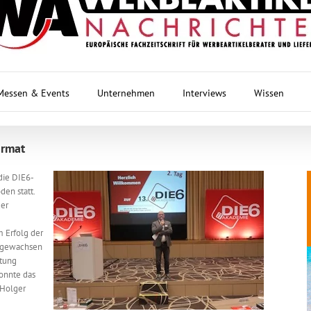
Messen & Events
Unternehmen
Interviews
Wissen
ormat
die DIE6-
en statt.
der
m Erfolg der
angewachsen
ltung
onnte das
 Holger