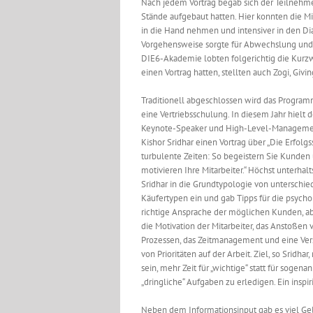
Nach jedem Vortrag begab sich der Teilnehme
Stände aufgebaut hatten. Hier konnten die M
in die Hand nehmen und intensiver in den Dia
Vorgehensweise sorgte für Abwechslung und 
DIE6-Akademie lobten folgerichtig die Kurzw
einen Vortrag hatten, stellten auch Zogi, Givi
Traditionell abgeschlossen wird das Progra
eine Vertriebsschulung. In diesem Jahr hielt 
Keynote-Speaker und High-Level-Manageme
Kishor Sridhar einen Vortrag über „Die Erfolgs
turbulente Zeiten: So begeistern Sie Kunden
motivieren Ihre Mitarbeiter.“ Höchst unterhal
Sridhar in die Grundtypologie von unterschie
Käufertypen ein und gab Tipps für die psycho
richtige Ansprache der möglichen Kunden, ab
die Motivation der Mitarbeiter, das Anstoßen
Prozessen, das Zeitmanagement und eine Ve
von Prioritäten auf der Arbeit. Ziel, so Sridhar
sein, mehr Zeit für „wichtige“ statt für sogena
„dringliche“ Aufgaben zu erledigen. Ein inspiri
Neben dem Informationsinput gab es viel Gel