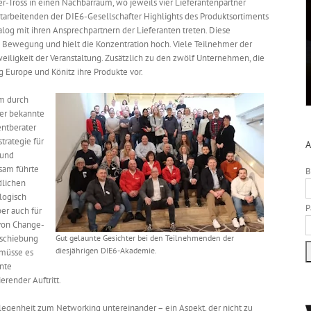
r-Tross in einen Nachbarraum, wo jeweils vier Lieferantenpartner
itarbeitenden der DIE6-Gesellschafter Highlights des Produktsortiments
log mit ihren Ansprechpartnern der Lieferanten treten. Diese
Bewegung und hielt die Konzentration hoch. Viele Teilnehmer der
eiligkeit der Veranstaltung. Zusätzlich zu den zwölf Unternehmen, die
ng Europe und Könitz ihre Produkte vor.
mm durch
der bekannte
ntberater
strategie für
A
 und
tsam führte
B
dlichen
logisch
P
er auch für
 von Change-
rschiebung
Gut gelaunte Gesichter bei den Teilnehmenden der
diesjährigen DIE6-Akademie.
, müsse es
nnte
erender Auftritt.
egenheit zum Networking untereinander – ein Aspekt, der nicht zu