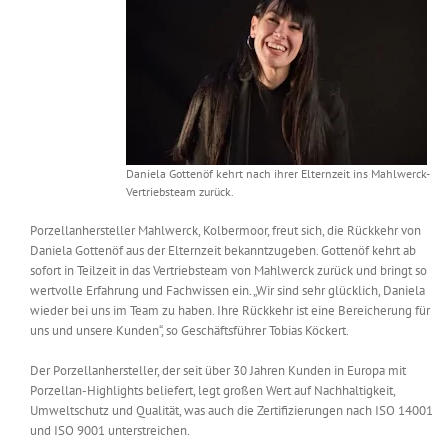
Messen & Events
Kontakt
Unternehmen
Interviews
Daniela Gottenöf kehrt nach ihrer Elternzeit ins Mahlwerck-
Vertriebsteam zurück.
Wissen
Porzellanhersteller Mahlwerck, Kolbermoor, freut sich, die Rückkehr von
Daniela Gottenöf aus der Elternzeit bekanntzugeben. Gottenöf kehrt ab
sofort in Teilzeit in das Vertriebsteam von Mahlwerck zurück und bringt so
Product Guide
wertvolle Erfahrung und Fachwissen ein. „Wir sind sehr glücklich, Daniela
wieder bei uns im Team zu haben. Ihre Rückkehr ist eine Bereicherung für
uns und unsere Kunden“, so Geschäftsführer Tobias Köckert.
Jobshop
Der Porzellanhersteller, der seit über 30 Jahren Kunden in Europa mit
Porzellan-Highlights beliefert, legt großen Wert auf Nachhaltigkeit,
Suche
nach:
Umweltschutz und Qualität, was auch die Zertifizierungen nach ISO 14001
und ISO 9001 unterstreichen.