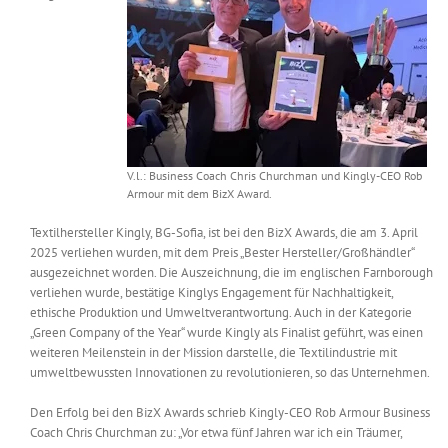
Messen & Events
Kontakt
Unternehmen
Interviews
V.l.: Business Coach Chris Churchman und Kingly-CEO Rob
Armour mit dem BizX Award.
Wissen
Textilhersteller Kingly, BG-Sofia, ist bei den BizX Awards, die am 3. April
2025 verliehen wurden, mit dem Preis „Bester Hersteller/Großhändler“
ausgezeichnet worden. Die Auszeichnung, die im englischen Farnborough
Product Guide
verliehen wurde, bestätige Kinglys Engagement für Nachhaltigkeit,
ethische Produktion und Umweltverantwortung. Auch in der Kategorie
„Green Company of the Year“ wurde Kingly als Finalist geführt, was einen
Jobshop
weiteren Meilenstein in der Mission darstelle, die Textilindustrie mit
umweltbewussten Innovationen zu revolutionieren, so das Unternehmen.
Suche
nach:
Den Erfolg bei den BizX Awards schrieb Kingly-CEO Rob Armour Business
Coach Chris Churchman zu: „Vor etwa fünf Jahren war ich ein Träumer,