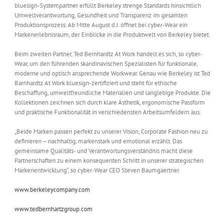
bluesign-Systempartner erfüllt Berkeley strenge Standards hinsichtlich
Umweltverantwortung, Gesundheit und Transparenz im gesamten
Produktionsprozess. Ab Mitte August d.J. öffnet bei cyber-Wear ein
Markenerlebnisraum, der Einblicke in die Produktwelt von Berkeley bietet.
Beim zweiten Partner, Ted Bernhardtz At Work handelt es sich, so cyber-
Wear, um den führenden skandinavischen Spezialisten für funktionale,
moderne und optisch ansprechende Workwear. Genau wie Berkeley ist Ted
Barnhardtz At Work bluesign-zertifiziert und steht für ethische
Beschaffung, umweltfreundliche Materialien und langlebige Produkte. Die
Kollektionen zeichnen sich durch klare Ästhetik, ergonomische Passform
und praktische Funktionalität in verschiedensten Arbeitsumfeldern aus.
„Beide Marken passen perfekt zu unserer Vision, Corporate Fashion neu zu
definieren – nachhaltig, markenstark und emotional erzählt. Das
gemeinsame Qualitäts- und Verantwortungsverständnis macht diese
Partnerschaften zu einem konsequenten Schritt in unserer strategischen
Markenentwicklung“, so cyber-Wear CEO Steven Baumgaertner.
www.berkeleycompany.com
www.tedbernhartzgroup.com