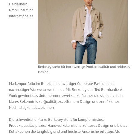
Heidelberg
Messen & Events
Kontakt
GmbH baut ihr
internationales
Unternehmen
Interviews
Wissen
Berkeley steht für hochwertige Produktqualität und zeitloses
Design.
Markenportfolio im Bereich hochwertiger Corporate Fashion und
Product Guide
nachhaltiger Workwear weiter aus: Mit Berkeley und Ted Bernhardtz At
Work gewinnt das Unternehmen zwei starke Partner, die sich durch ein
klares Bekenntnis zu Qualität, exzellentem Design und zertifizierter
Jobshop
Nachhaltigkeit auszeichnen.
Suche
Die schwedische Marke Berkeley steht für kompromisslose
nach:
Produktqualität, präzise Handwerkskunst und zeitloses Design und bietet
Kollektionen die langlebig sind und höchste Ansprüche erfüllen. Als