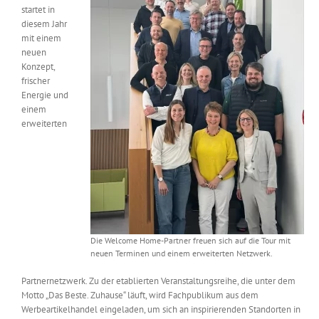
startet in
Messen & Events
Kontakt
diesem Jahr
mit einem
neuen
Unternehmen
Konzept,
frischer
Energie und
Interviews
einem
erweiterten
Wissen
Product Guide
Die Welcome Home-Partner freuen sich auf die Tour mit
Jobshop
neuen Terminen und einem erweiterten Netzwerk.
Partnernetzwerk. Zu der etablierten Veranstaltungsreihe, die unter dem
Suche
nach:
Motto „Das Beste. Zuhause“ läuft, wird Fachpublikum aus dem
Werbeartikelhandel eingeladen, um sich an inspirierenden Standorten in