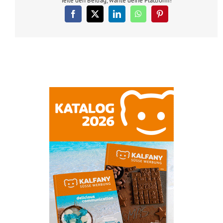
Teile den Beitrag, wähle deine Plattform!
Facebook
X
LinkedIn
WhatsApp
Pinterest