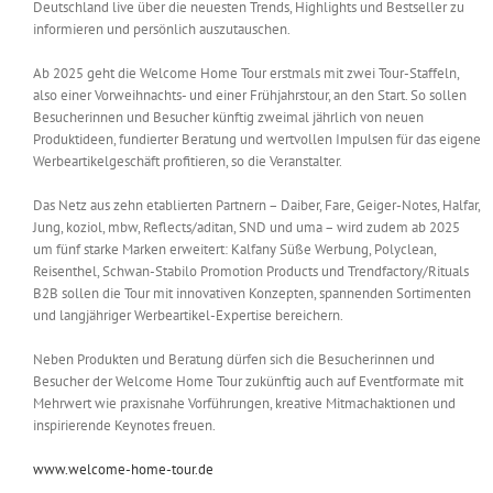
Deutschland live über die neuesten Trends, Highlights und Bestseller zu
informieren und persönlich auszutauschen.
Ab 2025 geht die Welcome Home Tour erstmals mit zwei Tour-Staffeln,
also einer Vorweihnachts- und einer Frühjahrstour, an den Start. So sollen
Besucherinnen und Besucher künftig zweimal jährlich von neuen
Produktideen, fundierter Beratung und wertvollen Impulsen für das eigene
Werbeartikelgeschäft profitieren, so die Veranstalter.
Das Netz aus zehn etablierten Partnern – Daiber, Fare, Geiger-Notes, Halfar,
Jung, koziol, mbw, Reflects/aditan, SND und uma – wird zudem ab 2025
um fünf starke Marken erweitert: Kalfany Süße Werbung, Polyclean,
Reisenthel, Schwan-Stabilo Promotion Products und Trendfactory/Rituals
B2B sollen die Tour mit innovativen Konzepten, spannenden Sortimenten
und langjähriger Werbeartikel-Expertise bereichern.
Neben Produkten und Beratung dürfen sich die Besucherinnen und
Besucher der Welcome Home Tour zukünftig auch auf Eventformate mit
Mehrwert wie praxisnahe Vorführungen, kreative Mitmachaktionen und
inspirierende Keynotes freuen.
www.welcome-home-tour.de