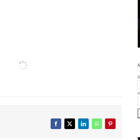
A
B
P
Facebook
X
LinkedIn
WhatsApp
Pinterest