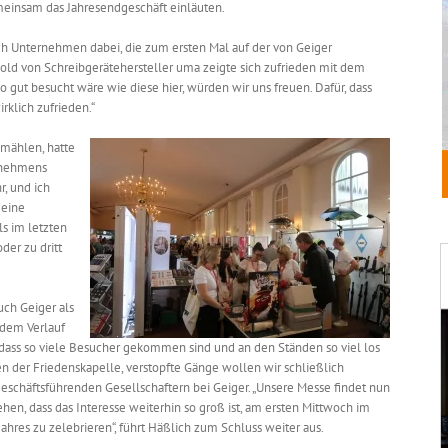
insam das Jahresendgeschäft einläuten.
 Unternehmen dabei, die zum ersten Mal auf der von Geiger
gold von Schreibgerätehersteller uma zeigte sich zufrieden mit dem
o gut besucht wäre wie diese hier, würden wir uns freuen. Dafür, dass
irklich zufrieden.“
nmählen, hatte
ernehmens
r, und ich
 eine
ls im letzten
der zu dritt
uch Geiger als
 dem Verlauf
 dass so viele Besucher gekommen sind und an den Ständen so viel los
zen der Friedenskapelle, verstopfte Gänge wollen wir schließlich
 geschäftsführenden Gesellschaftern bei Geiger. „Unsere Messe findet nun
sehen, dass das Interesse weiterhin so groß ist, am ersten Mittwoch im
res zu zelebrieren“, führt Häßlich zum Schluss weiter aus.