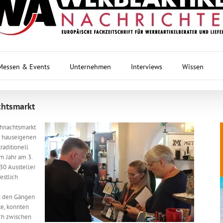
Messen & Events
Unternehmen
Interviews
Wissen
chtsmarkt
ihnachtsmarkt
ur hauseigenen
raditionell
m Jahr am 3.
30 Aussteller
estlich
in den Gängen
te, konnten
ch zwischen