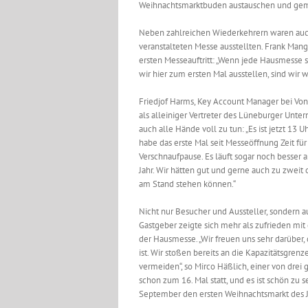
Weihnachtsmarktbuden austauschen und geme
Neben zahlreichen Wiederkehrern waren auch
veranstalteten Messe ausstellten. Frank Man
ersten Messeauftritt: „Wenn jede Hausmesse s
wir hier zum ersten Mal ausstellen, sind wir w
Friedjof Harms, Key Account Manager bei Vo
als alleiniger Vertreter des Lüneburger Unt
auch alle Hände voll zu tun: „Es ist jetzt 13 Uh
habe das erste Mal seit Messeöffnung Zeit für
Verschnaufpause. Es läuft sogar noch besser a
Jahr. Wir hätten gut und gerne auch zu zweit o
am Stand stehen können.“
Nicht nur Besucher und Aussteller, sondern a
Gastgeber zeigte sich mehr als zufrieden mit
der Hausmesse. „Wir freuen uns sehr darüber,
ist. Wir stoßen bereits an die Kapazitätsgren
vermeiden“, so Mirco Häßlich, einer von drei
schon zum 16. Mal statt, und es ist schön zu 
September den ersten Weihnachtsmarkt des Jah