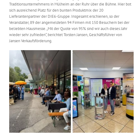
Traditionsunternehmens in Mülheim an der Ruhr über die Bühne. Hier bot
Messen & Events
Kontakt
sich ausreichend Platz für den bunten Produktmix der 20
Lieferantenpartner der DIE6-Gruppe. Insgesamt erschienen, so der
Veranstalter, 89 der angemeldeten 94 Firmen mit 150 Besuchern bei der
Unternehmen
beliebten Hausmesse. „Mit der Quote von 95% sind wir auch dieses Jahr
wieder sehr zufrieden“, berichtet Torsten Jansen, Geschäftsführer von
Jansen Verkaufsförderung.
Interviews
Wissen
Product Guide
Jobshop
Suche
nach: