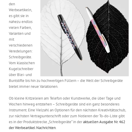
den
Messen & Events
Kontakt
Werbeartikeln,
es gibt sie in
nahezu endlos
Unternehmen
vielen Farben,
Varianten und
mit
Interviews
verschiedenen
Veredelungen:
Schreibgeräte.
Vom klassischen
Wissen
Kugelschreiber
über Blei- und
Buntstifte bis hin zu hochwertigen Füllern – die Welt der Schreibgeräte
Product Guide
bietet immer neue Variationen.
Ob kleine Kritzeleien am Telefon oder Kunstwerke, die über Tage und
Jobshop
Wochen hinweg entstehen – Schreibgeräte sind ein ganz besonderes
Instrument. Eine Vielzahl an Optionen für den nächsten Kreativitätsschub,
zur nächsten Vertragsunterschrift oder zum Notieren der To-do-Liste gibt
Suche
nach:
es in der Produktstrecke „Schreibgeräte“ in der
aktuellen Ausgabe Nr. 462
der Werbeartikel Nachrichten
.