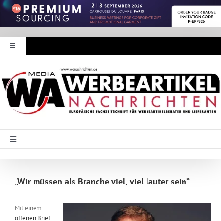
Zum
Inhalt
springen
Toggle
Navigation
Werbeartikel Nachrichten
E-Paper
WA Media
Toggle
Navigation
Startseite
Mediadaten
„Wir müssen als Branche viel, viel lauter sein“
Branche Intern
Abonnement
Mit einem
offenen Brief