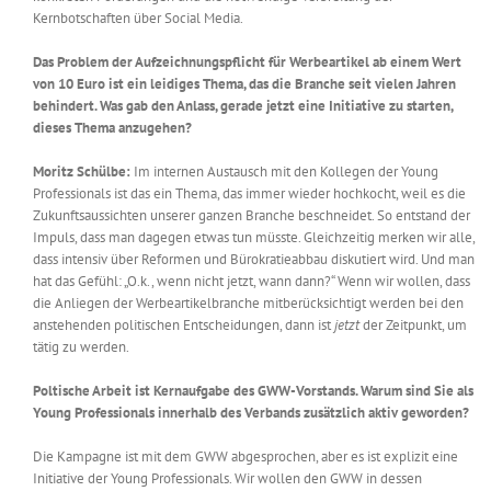
Kernbotschaften über Social Media.
Das Problem der Aufzeichnungspflicht für Werbeartikel ab einem Wert
von 10 Euro ist ein leidiges Thema, das die Branche seit vielen Jahren
behindert. Was gab den Anlass, gerade jetzt eine Initiative zu starten,
dieses Thema anzugehen?
Moritz Schülbe:
Im internen Austausch mit den Kollegen der Young
Professionals ist das ein Thema, das immer wieder hochkocht, weil es die
Zukunftsaussichten unserer ganzen Branche beschneidet. So entstand der
Impuls, dass man dagegen etwas tun müsste. Gleichzeitig merken wir alle,
dass intensiv über Reformen und Bürokratieabbau diskutiert wird. Und man
hat das Gefühl: „O.k., wenn nicht jetzt, wann dann?“ Wenn wir wollen, dass
die Anliegen der Werbeartikelbranche mitberücksichtigt werden bei den
anstehenden politischen Entscheidungen, dann ist
jetzt
der Zeitpunkt, um
tätig zu werden.
Poltische Arbeit ist Kernaufgabe des GWW-Vorstands. Warum sind Sie als
Young Professionals innerhalb des Verbands zusätzlich aktiv geworden?
Die Kampagne ist mit dem GWW abgesprochen, aber es ist explizit eine
Initiative der Young Professionals. Wir wollen den GWW in dessen