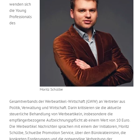
wenden sich
Messen & Events
Kontakt
die Young
Professionals
des
Unternehmen
Interviews
Wissen
Product Guide
Moritz Schülbe
Gesamtverbands der Werbeartikel-Wirtschaft (GWW) an Vertreter aus
Politik, Verwaltung und Wirtschaft. Darin kritisieren sie die aktuelle
Jobshop
steuerliche Behandlung von Werbeartikeln, insbesondere die
empfängerbezogene Aufzeichnungspflicht ab einem Wert von 10 Euro.
Suche
Die
Werbeartikel Nachrichten
sprachen mit einem der Initiatoren, Moritz
nach:
Schülbe, Schuelbe Promotion Service, über den Bürokratieirrsinn, die
konkreten Forderungen und die notwendige Verbreitung der