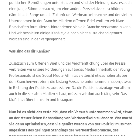
politischen Bemühungen unterstützen und sind der Meinung, dass es auch
eine junge Stimme braucht, um eine andere Perspektive zu schildern:
nämlich die Sorge um die Zukunft der Werbeartikelbranche und der vielen
Unternehmen in der Branche. Mit dem offenen Brief wollten wir klare
Botschaften formulieren, hinter denen sich die Branche versammeln kann.
Und wir bespielen einige Kanäle, die noch nicht ausreichend genutzt
worden sind in der Vergangenheit.
Was sind das für Kanäle?
Zusätzlich zum Offenen Brief und der Veröffentlichung über die Presse
verbreiten wir unsere Forderungen auf Social Media. Innerhalb der Young
Professionals ist die Social Media-Affinität vielleicht etwas höher als bei
den Branchenvertretern, die bislang Versuche unternommen haben, etwas
in Richtung der Politik zu adressieren. Da die Politik heutzutage vor allem
auch in die sozialen Medien schaut, müssen wir dort auch tätig sein. Das
läuft jetzt über LinkedIn und Instagram.
Nun ist es nicht das erste Mal, dass ein Versuch unternommen wird, etwas
an der steuerlichen Behandlung von Werbeartikeln zu ändern. Was macht
Sie denn optimistisch, dass Sie gehört werden von der Politik? Muss man
angesichts des geringen Standings der Werbeartikelbranche, des