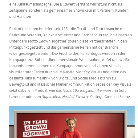
eine Jubiläumskampagne. Die Bildwelt versteht Wachstum nicht als
Messen & Events
Kontakt
Zeitspanne, sondern als gemeinsames Entwickeln mit Partnern, Kunden
und Händlern.
Unternehmen
Fruit of the Loom beliefert seit 1851 die Textil- und Druckbranche mit
Basics, die Veredler, Druckdienstleister und Fachhändler täglich einsetzen.
Unter dem Motto „Grown Together“ sollen diese Partnerschaften in den
Interviews
Mittelpunkt gestellt und das gemeinsame Reifen mit der Branche
widergespiegelt werden. Die Früchte des Markenlogos werden in der
Kampagne zur Bühne: Überdimensionale Weintrauben, Äpfel und weiße
Johannisbeeren rahmen die Kampagnenmotive und ziehen sich als
Wissen
visueller roter Faden durch alle Kanäle. Vier Key Visuals begleiten das
gesamte Jubiläumsjahr – von Digital und Social Media bis hin zu
Bewegtbild und klassischer Markenkommunikation. Jedes der Key Visuals
Product Guide
setzt dabei ein Produkt, wie das
Iconic 195 Ringspun Premium T
in Soft
Lavender oder den
Supercotton Hooded Sweat
in College Green in Szene.
Jobshop
Suche
nach: