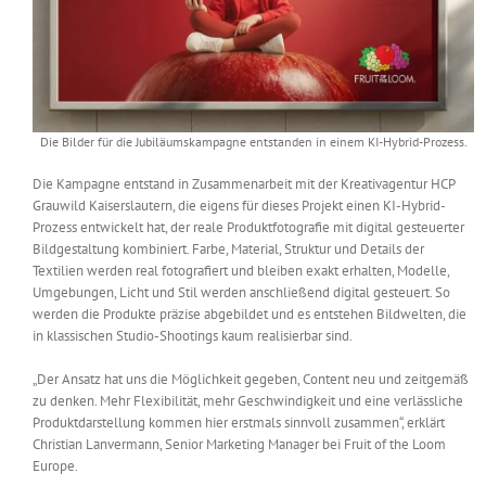
Die Bilder für die Jubiläumskampagne entstanden in einem KI-Hybrid-Prozess.
Die Kampagne entstand in Zusammenarbeit mit der Kreativagentur HCP
Grauwild Kaiserslautern, die eigens für dieses Projekt einen KI-Hybrid-
Prozess entwickelt hat, der reale Produktfotografie mit digital gesteuerter
Bildgestaltung kombiniert. Farbe, Material, Struktur und Details der
Textilien werden real fotografiert und bleiben exakt erhalten, Modelle,
Umgebungen, Licht und Stil werden anschließend digital gesteuert. So
werden die Produkte präzise abgebildet und es entstehen Bildwelten, die
in klassischen Studio-Shootings kaum realisierbar sind.
„Der Ansatz hat uns die Möglichkeit gegeben, Content neu und zeitgemäß
zu denken. Mehr Flexibilität, mehr Geschwindigkeit und eine verlässliche
Produktdarstellung kommen hier erstmals sinnvoll zusammen“, erklärt
Christian Lanvermann, Senior Marketing Manager bei Fruit of the Loom
Europe.