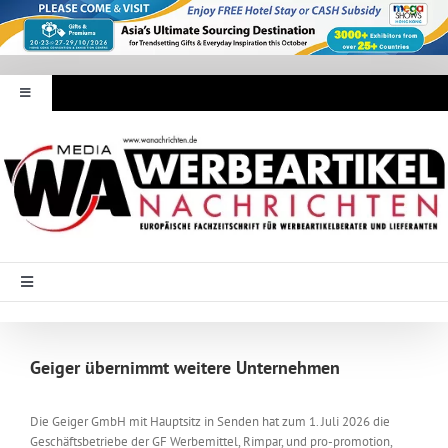
Zum
Inhalt
springen
Toggle
Navigation
Werbeartikel Nachrichten
E-Paper
WA Media
Toggle
Navigation
Startseite
Mediadaten
Geiger übernimmt weitere Unternehmen
Branche Intern
Abonnement
Die Geiger GmbH mit Hauptsitz in Senden hat zum 1. Juli 2026 die
Geschäftsbetriebe der GF Werbemittel, Rimpar, und pro-promotion,