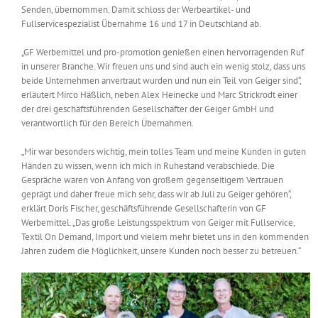
Senden, übernommen. Damit schloss der Werbeartikel- und
Messen & Events
Kontakt
Fullservicespezialist Übernahme 16 und 17 in Deutschland ab.
„GF Werbemittel und pro-promotion genießen einen hervorragenden Ruf
Unternehmen
in unserer Branche. Wir freuen uns und sind auch ein wenig stolz, dass uns
beide Unternehmen anvertraut wurden und nun ein Teil von Geiger sind“,
erläutert Mirco Häßlich, neben Alex Heinecke und Marc Strickrodt einer
Interviews
der drei geschäftsführenden Gesellschafter der Geiger GmbH und
verantwortlich für den Bereich Übernahmen.
„Mir war besonders wichtig, mein tolles Team und meine Kunden in guten
Wissen
Händen zu wissen, wenn ich mich in Ruhestand verabschiede. Die
Gespräche waren von Anfang von großem gegenseitigem Vertrauen
geprägt und daher freue mich sehr, dass wir ab Juli zu Geiger gehören“,
Product Guide
erklärt Doris Fischer, geschäftsführende Gesellschafterin von GF
Werbemittel. „Das große Leistungsspektrum von Geiger mit Fullservice,
Textil On Demand, Import und vielem mehr bietet uns in den kommenden
Jobshop
Jahren zudem die Möglichkeit, unsere Kunden noch besser zu betreuen.“
Suche
nach: