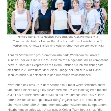
Hintere Reihe: Mirco Häßlich, Marc Stickrodt, Alex Heinecke (v.l.)
Vorne: Kerstin Mahler, Evelyn, Doris Fischer und Freya Lindacher von GF
Werbemittel, Annette Stoffers und Heidrun Gluch von pro-promotion (v.l.)
Annette Stoffers von pro-promotion erläutert: „Wir haben zu unseren
Kunden über viele Jahre ein tolles Verhältnis aufgebaut und sie kompetent
betreut. Nach den Gesprächen mit Herrn Häßlich bin ich mir sicher, dass
dies auch in Zukunft unter der Geiger-Flagge der Fall sein wird. Daher
kann ich mich nun entspannt in den Ruhestand verabschieden.“
„Wir freuen uns, dass Doris dem Standort in Rimpar weiter erhalten bleibt
und noch eine Zeit lang aktiv zusammen mit uns am Markt agieren möchte.
Auch Frau Stoffers steht uns beratend noch weiter zur Seite. Das ist eine
tolle Basis für die künftige Entwicklung“, ergänzt Häßlich. „Beide haben
über viele Jahre tolle Unternehmen mit symphytischen und kompetenten
Mitarbeitenden aufgebaut. Unser ganzes Geiger-Team freut sich auf die