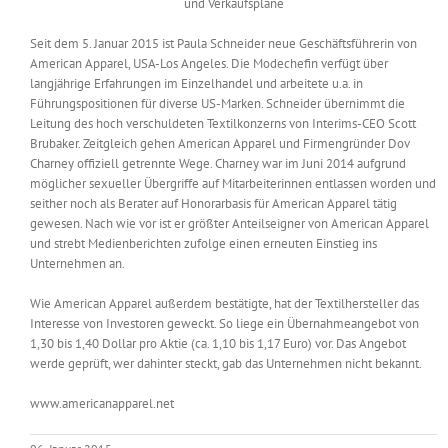
Messen & Events
Kontakt
Seit dem 5. Januar 2015 ist Paula Schneider neue Geschäftsführerin von
American Apparel, USA-Los Angeles. Die Modechefin verfügt über
Unternehmen
langjährige Erfahrungen im Einzelhandel und arbeitete u.a. in
Führungspositionen für diverse US-Marken. Schneider übernimmt die
Leitung des hoch verschuldeten Textilkonzerns von Interims-CEO Scott
Brubaker. Zeitgleich gehen American Apparel und Firmengründer Dov
Interviews
Charney offiziell getrennte Wege. Charney war im Juni 2014 aufgrund
möglicher sexueller Übergriffe auf Mitarbeiterinnen entlassen worden und
seither noch als Berater auf Honorarbasis für American Apparel tätig
Wissen
gewesen. Nach wie vor ist er größter Anteilseigner von American Apparel
und strebt Medienberichten zufolge einen erneuten Einstieg ins
Unternehmen an.
Product Guide
Wie American Apparel außerdem bestätigte, hat der Textilhersteller das
Interesse von Investoren geweckt. So liege ein Übernahmeangebot von
1,30 bis 1,40 Dollar pro Aktie (ca. 1,10 bis 1,17 Euro) vor. Das Angebot
Jobshop
werde geprüft, wer dahinter steckt, gab das Unternehmen nicht bekannt.
Suche
www.americanapparel.net
nach: