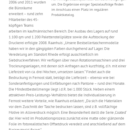
2006 und 2011 wurden
um. Die Ergebnisse einiger Spezialaufträge finden
die Büroräume
im Anschluss einen Platz im regulären
erweitert – rund zehn
Produktkatalog.
Mitarbeiter des 45-
köpfigen Teams
arbeiten im kaufmännischen Bereich. Der Ausbau des Lagers auf rund
1.100 qm und 1.200 Palettenstellplätze sowie die Aufstockung der
Druckerei erfolgte 2008. Raanhuis: „Unsere Bestsellertaschenmodelle
haben wir in den gängigsten Farben durchgehend auf Lager. Die
Veredelung am Standort Rhede erfolgt ausschließlich im
Siebdruckverfahren. Wir verfügen über neun Rotationsmaschinen und drei
Trocknungsanlagen, mit denen sich Anfragen auch kurzfristig, d.h. mit einer
Lieferzeit von ca. drei Wochen, umsetzen lassen.“ Findet auch die
Bedruckung in Fernost statt, beträgt die Lieferzeit – ebenso wie bei
Sonderanfertigungen und Einfärbungen nach Pantone – rund drei Monate.
Die Mindestbestellmenge liegt i.d.R. bei 1.000 Stück. Neben einem
attraktiven Preis-Leistungs-Verhältnis bietet die Individualisierung in
Fernost weitere Vorteile, wie Raanhuis erläutert: „Da sich die Materialien
vor dem Zuschnitt der Tasche bedrucken lassen, sind z.B. vollflächige
Motive im Alloverdruck möglich. Eine Besonderheit stellt die Serie ‚Coated‘
dar. Hier wird im Produktionsprozess zunächst eine matte oder glänzende
Folie im fotorealistischen Offsetdruck veredelt und anschließend auf dem
Basismaterial fixiert.“