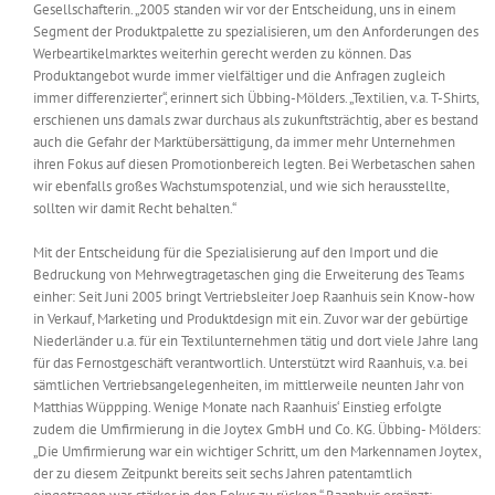
Gesellschafterin. „2005 standen wir vor der Entscheidung, uns in einem
Segment der Produktpalette zu spezialisieren, um den Anforderungen des
Werbeartikelmarktes weiterhin gerecht werden zu können. Das
Produktangebot wurde immer vielfältiger und die Anfragen zugleich
immer differenzierter“, erinnert sich Übbing-Mölders. „Textilien, v.a. T-Shirts,
erschienen uns damals zwar durchaus als zukunftsträchtig, aber es bestand
auch die Gefahr der Marktübersättigung, da immer mehr Unternehmen
ihren Fokus auf diesen Promotionbereich legten. Bei Werbetaschen sahen
wir ebenfalls großes Wachstumspotenzial, und wie sich herausstellte,
sollten wir damit Recht behalten.“
Mit der Entscheidung für die Spezialisierung auf den Import und die
Bedruckung von Mehrwegtragetaschen ging die Erweiterung des Teams
einher: Seit Juni 2005 bringt Vertriebsleiter Joep Raanhuis sein Know-how
in Verkauf, Marketing und Produktdesign mit ein. Zuvor war der gebürtige
Niederländer u.a. für ein Textilunternehmen tätig und dort viele Jahre lang
für das Fernostgeschäft verantwortlich. Unterstützt wird Raanhuis, v.a. bei
sämtlichen Vertriebsangelegenheiten, im mittlerweile neunten Jahr von
Matthias Wüppping. Wenige Monate nach Raanhuis‘ Einstieg erfolgte
zudem die Umfirmierung in die Joytex GmbH und Co. KG. Übbing- Mölders:
„Die Umfirmierung war ein wichtiger Schritt, um den Markennamen Joytex,
der zu diesem Zeitpunkt bereits seit sechs Jahren patentamtlich