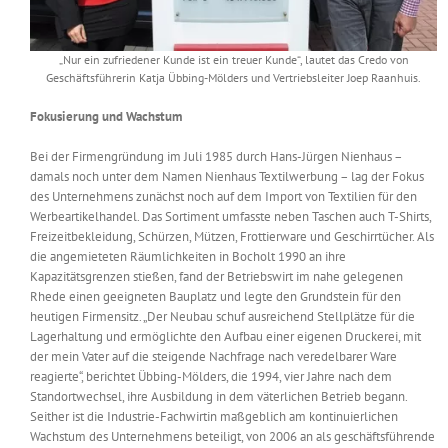
„Nur ein zufriedener Kunde ist ein treuer Kunde“, lautet das Credo von
Geschäftsführerin Katja Übbing-Mölders und Vertriebsleiter Joep Raanhuis.
Fokusierung und Wachstum
Bei der Firmengründung im Juli 1985 durch Hans-Jürgen Nienhaus –
damals noch unter dem Namen Nienhaus Textilwerbung – lag der Fokus
des Unternehmens zunächst noch auf dem Import von Textilien für den
Werbeartikelhandel. Das Sortiment umfasste neben Taschen auch T-Shirts,
Freizeitbekleidung, Schürzen, Mützen, Frottierware und Geschirrtücher. Als
die angemieteten Räumlichkeiten in Bocholt 1990 an ihre
Kapazitätsgrenzen stießen, fand der Betriebswirt im nahe gelegenen
Rhede einen geeigneten Bauplatz und legte den Grundstein für den
heutigen Firmensitz. „Der Neubau schuf ausreichend Stellplätze für die
Lagerhaltung und ermöglichte den Aufbau einer eigenen Druckerei, mit
der mein Vater auf die steigende Nachfrage nach veredelbarer Ware
reagierte“, berichtet Übbing-Mölders, die 1994, vier Jahre nach dem
Standortwechsel, ihre Ausbildung in dem väterlichen Betrieb begann.
Seither ist die Industrie-Fachwirtin maßgeblich am kontinuierlichen
Wachstum des Unternehmens beteiligt, von 2006 an als geschäftsführende