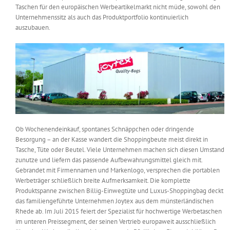
Taschen für den europäischen Werbeartikelmarkt nicht müde, sowohl den
Messen & Events
Kontakt
Unternehmenssitz als auch das Produktportfolio kontinuierlich
auszubauen.
Unternehmen
Interviews
Wissen
Ob Wochenendeinkauf, spontanes Schnäppchen oder dringende
Besorgung – an der Kasse wandert die Shoppingbeute meist direkt in
Product Guide
Tasche, Tüte oder Beutel. Viele Unternehmen machen sich diesen Umstand
zunutze und liefern das passende Aufbewahrungsmittel gleich mit.
Gebrandet mit Firmennamen und Markenlogo, versprechen die portablen
Jobshop
Werbeträger schließlich breite Aufmerksamkeit. Die komplette
Produktspanne zwischen Billig-Einwegtüte und Luxus-Shoppingbag deckt
das familiengeführte Unternehmen Joytex aus dem münsterländischen
Suche
nach:
Rhede ab. Im Juli 2015 feiert der Spezialist für hochwertige Werbetaschen
im unteren Preissegment, der seinen Vertrieb europaweit ausschließlich