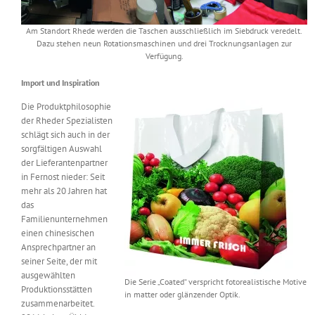
Am Standort Rhede werden die Taschen ausschließlich im Siebdruck veredelt.
Dazu stehen neun Rotationsmaschinen und drei Trocknungsanlagen zur
Verfügung.
Import und Inspiration
Die Produktphilosophie
der Rheder Spezialisten
schlägt sich auch in der
sorgfältigen Auswahl
der Lieferantenpartner
in Fernost nieder: Seit
mehr als 20 Jahren hat
das
Familienunternehmen
einen chinesischen
Ansprechpartner an
seiner Seite, der mit
ausgewählten
Die Serie „Coated“ verspricht fotorealistische Motive
Produktionsstätten
in matter oder glänzender Optik.
zusammenarbeitet.