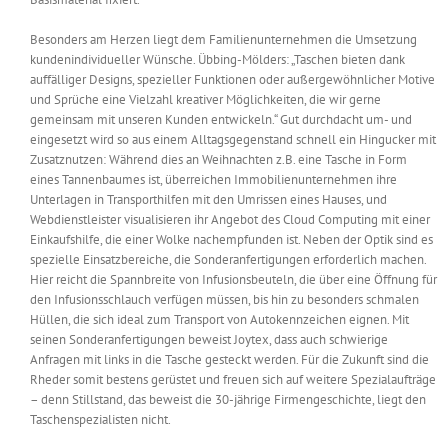
Besonders am Herzen liegt dem Familienunternehmen die Umsetzung
kundenindividueller Wünsche. Übbing-Mölders: „Taschen bieten dank
auffälliger Designs, spezieller Funktionen oder außergewöhnlicher Motive
und Sprüche eine Vielzahl kreativer Möglichkeiten, die wir gerne
gemeinsam mit unseren Kunden entwickeln.“ Gut durchdacht um- und
eingesetzt wird so aus einem Alltagsgegenstand schnell ein Hingucker mit
Zusatznutzen: Während dies an Weihnachten z.B. eine Tasche in Form
eines Tannenbaumes ist, überreichen Immobilienunternehmen ihre
Unterlagen in Transporthilfen mit den Umrissen eines Hauses, und
Webdienstleister visualisieren ihr Angebot des Cloud Computing mit einer
Einkaufshilfe, die einer Wolke nachempfunden ist. Neben der Optik sind es
spezielle Einsatzbereiche, die Sonderanfertigungen erforderlich machen.
Hier reicht die Spannbreite von Infusionsbeuteln, die über eine Öffnung für
den Infusionsschlauch verfügen müssen, bis hin zu besonders schmalen
Hüllen, die sich ideal zum Transport von Autokennzeichen eignen. Mit
seinen Sonderanfertigungen beweist Joytex, dass auch schwierige
Anfragen mit links in die Tasche gesteckt werden. Für die Zukunft sind die
Rheder somit bestens gerüstet und freuen sich auf weitere Spezialaufträge
– denn Stillstand, das beweist die 30-jährige Firmengeschichte, liegt den
Taschenspezialisten nicht.