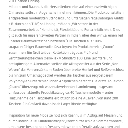
2011 haben Übbing-
Mölders und Raanhuis die Herstellerbetriebe auf einer zweiwöchigen
Chinareise selbst in Augenschein nehmen können. „Die Produktionsstätten
entsprechen modernsten Standards und unterliegen regelmäßigen Audits,
z.B. durch den TÜV“, so Übbing- Mölders. „Wir setzen in der
Zusammenarbeit auf Kontinuität, Flexibilität und Fortschrittlichkeit. Dies
gilt auch für unseren zweiten Partner in Indien, über den wir v.a. einen Teil
unserer Baumwolltaschen beziehen.“ Die Taschen aus 100%
strapazierfähiger Baumwolle fasst Joytex im Produktbereich „Cotton“
zusammen. Ein Großteil der Kollektion trägt das Prüf- und
Zertifizierungszeichen Oeko-Tex® Standard 100. Eine leichtere und
preisgünstigere Alternative stellen die Alltagshelfer aus der Serie „Non-
Woven“ dar. Von verstärktem Boden über breite Henkel und Reißverschluss
bis hin zum Umschlagdeckel werden die Taschen aus recycelbarem
Polypropylen unterschiedlichen Ansprüchen gerecht. Die dritte Kollektion
„Coated“ überzeugt mit wasserabweisender Laminierung. Insgesamt
umfasst der aktuelle Produktkatalog ca. 40 Taschenmodelle – unter
Hinzunahme der Farbpalette ergibt sich so eine Auswahl von rund 200
Taschen. Ein Großteil davon ist ab Lager Rhede verfügbar.
Inspiration für neue Modelle holt sich Raanhuis im Alltag, auf Messen und
durch individuelle Kundenanfragen: „Meist nutze ich die Sommermonate,
um unsere bestehenden Designs mit weiteren Details aufzuwerten und