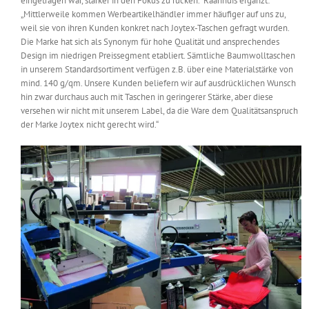
eingetragen war, stärker in den Fokus zu rücken.“ Raanhuis ergänzt:
„Mittlerweile kommen Werbeartikelhändler immer häufiger auf uns zu,
weil sie von ihren Kunden konkret nach Joytex-Taschen gefragt wurden.
Die Marke hat sich als Synonym für hohe Qualität und ansprechendes
Design im niedrigen Preissegment etabliert. Sämtliche Baumwolltaschen
in unserem Standardsortiment verfügen z.B. über eine Materialstärke von
mind. 140 g/qm. Unsere Kunden beliefern wir auf ausdrücklichen Wunsch
hin zwar durchaus auch mit Taschen in geringerer Stärke, aber diese
versehen wir nicht mit unserem Label, da die Ware dem Qualitätsanspruch
der Marke Joytex nicht gerecht wird.“