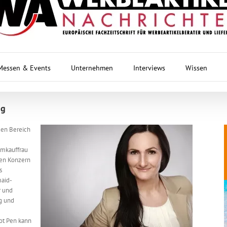
Messen & Events
Unternehmen
Interviews
Wissen
ng
 den Bereich
omkauffrau
len Konzern
s
aid-
r und
ng und
lot Pen kann