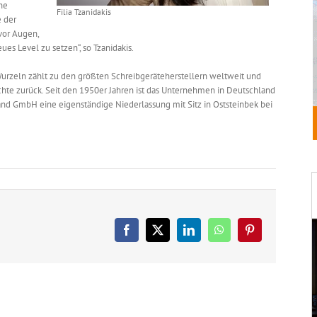
he
Filia Tzanidakis
e der
vor Augen,
ues Level zu setzen“, so Tzanidakis.
Wurzeln zählt zu den größten Schreibgeräteherstellern weltweit und
ichte zurück. Seit den 1950er Jahren ist das Unternehmen in Deutschland
and GmbH eine eigenständige Niederlassung mit Sitz in Oststeinbek bei
Facebook
X
LinkedIn
WhatsApp
Pinterest