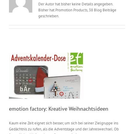
Der Autor hat bisher keine Details angegeben.
Messen & Events
Kontakt
Bisher hat Promotion Products, 38 Blog Beiträge
geschrieben.
Unternehmen
Interviews
Wissen
Product Guide
Jobshop
emotion factory: Kreative Weihnachtsideen
Suche
nach:
Kaum eine Zeit eignet sich besser, um sich bei seiner Zielgruppe ins
Gedächtnis zu rufen, als die Adventstage und der Jahreswechsel. Ob