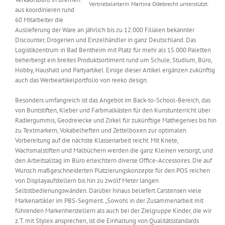
Vertriebsleiterin Martina Odebrecht unterstützt.
aus koordinieren rund
60 Mitarbeiter die
Auslieferung der Ware an jährlich bis zu 12.000 Filialen bekannter
Discounter, Drogerien und Einzelhändler in ganz Deutschland. Das
Logistikzentrum in Bad Bentheim mit Platz für mehr als 15.000 Paletten
beherbergt ein breites Produktsortiment rund um Schule, Studium, Büro,
Hobby, Haushalt und Partyartikel. Einige dieser Artikel ergänzen zukünftig
auch das Werbeartikelportfolio von reeko design.
Besonders umfangreich ist das Angebot im Back-to-School-Bereich, das
von Buntstiften, Kleber und Farbmalkästen für den Kunstunterricht über
Radiergummis, Geodreiecke und Zirkel für zukünftige Mathegenies bis hin
zu Textmarkern, Vokabelheften und Zettelboxen zur optimalen
Vorbereitung auf die nächste Klassenarbeit reicht. Mit Knete,
Wachsmalstiften und Malbüchern werden die ganz Kleinen versorgt, und
den Arbeitsalltag im Büro erleichtern diverse Office-Accessoires. Die auf
Wunsch maßgeschneiderten Platzierungskonzepte für den POS reichen
von Displayaufstellern bis hin zu zwölf Meter langen
Selbstbedienungswänden. Darüber hinaus beliefert Carstensen viele
Markenartikler im PBS-Segment. „Sowohl in der Zusammenarbeit mit
führenden Markenherstellern als auch bei der Zielgruppe Kinder, die wir
z.T. mit Stylex ansprechen, ist die Einhaltung von Qualitätsstandards