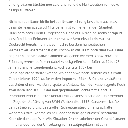
einer größeren Struktur neu zu ordnen und die Marktposition von reeko
design zu stärken.“
Nicht nur der Name bleibt bei der Neuausrichtung bestehen, auch das
gesamte Team aus zwölf Mitarbeitern ist vom ehemaligen Standort
Quickborn nach Ellerau umgezogen. Head of Division bei reeko design ist
ab sofort Marco Reimann, der ebenso wie Vertriebsleiterin Martina
Odebrecht bereits mehr als zehn Jahre bei dem hanseatischen
Werbeartikellieferanten tätig ist. Koch wird das Team noch rund zwei Jahre
begleiten und sich danach anderen Aufgaben widmen. Know-how und
Erfahrungswerte, auf die er dabei zurückgreifen kann, fußen auf über 25
Jahren Branchenzugehörigkeit: Koch startete 1987 bei
Schreibgerätehersteller Rotring, wo er den Werbeartikelbereich als Profit
Center leitete. 1996 kaufte er den Importeur Röder & Co. und veräußerte
das Unternehmen vier Jahre später an Antalis. Nach der Fusion agierte Koch
zwei Jahre lang als CEO der neu gegründeten Tochterfirma Antalis
Promotion Products. Ersten Kontakt mit Carstensen hatte der Unternehmer
im Zuge der Auflösung von BWM Werbeartikel 1998. „Carstensen kaufte
den Betrieb aufgrund des großen Schreibgerätesortiments auf, alle
weiteren Artikel konnte ich bei Röder bestens gebrauchen“, beschreibt
Koch die damalige Win-Win-Situation. Seither arbeitete der Geschäftsmann
immer wieder bei der Umsetzung von Einzelprojekten mit dem