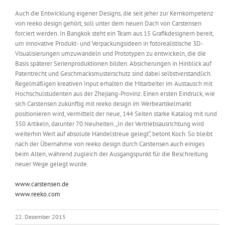
Auch die Entwicklung eigener Designs, die seit jeher zur Kernkompetenz
von reeko design gehört, soll unter dem neuen Dach von Carstensen
forciert werden. In Bangkok steht ein Team aus 15 Grafikdesignern bereit,
um innovative Produkt- und Verpackungsideen in fotorealistische 3D-
Visualisierungen umzuwandeln und Prototypen zu entwickeln, die die
Basis späterer Serienproduktionen bilden. Absicherungen in Hinblick auf
Patentrecht und Geschmacksmusterschutz sind dabei selbstverstandlich.
Regelmäßigen kreativen Input erhalten die Mitarbeiter im Austausch mit
Hochschulstudenten aus der Zhejiang-Provinz. Einen ersten Eindruck, wie
sich Carstensen zukünftig mit reeko design im Werbeartikelmarkt
positionieren wird, vermittelt der neue, 144 Seiten starke Katalog mit rund
350 Artikeln, darunter 70 Neuheiten. „In der Vertriebsausrichtung wird
weiterhin Wert auf absolute Handelstreue gelegt“, betont Koch. So bleibt
nach der Übernahme von reeko design durch Carstensen auch einiges
beim Alten, während zugleich der Ausgangspunkt für die Beschreitung
neuer Wege gelegt wurde.
www.carstensen.de
www.reeko.com
22. Dezember 2015