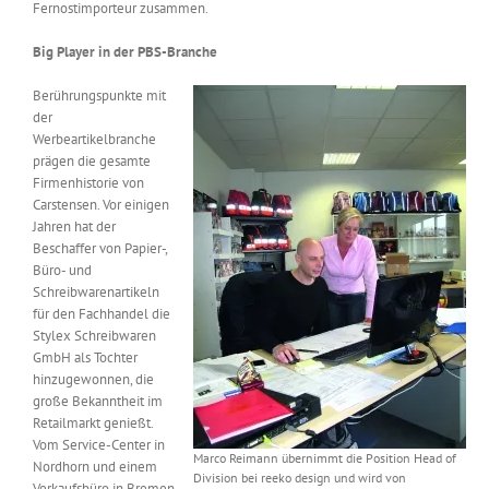
Fernostimporteur zusammen.
Big Player in der PBS-Branche
Berührungspunkte mit
der
Werbeartikelbranche
prägen die gesamte
Firmenhistorie von
Carstensen. Vor einigen
Jahren hat der
Beschaffer von Papier-,
Büro- und
Schreibwarenartikeln
für den Fachhandel die
Stylex Schreibwaren
GmbH als Tochter
hinzugewonnen, die
große Bekanntheit im
Retailmarkt genießt.
Vom Service-Center in
Marco Reimann übernimmt die Position Head of
Nordhorn und einem
Division bei reeko design und wird von
Verkaufsbüro in Bremen