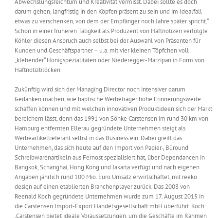
Abwechslungsreichtum und Kreativität vermisst. Dabei sollte es doch
darum gehen, langfristig in den Köpfen präsent zu sein und im Idealfall
etwas zu verschenken, von dem der Empfänger noch Jahre später spricht.“
Schon in einer früheren Tätigkeit als Produzent von Haftnotizen verfolgte
Köhler diesen Anspruch auch selbst bei der Auswahl von Präsenten für
Kunden und Geschäftspartner – u.a. mit vier kleinen Töpfchen voll
„klebender“ Honigspezialitäten oder Niederegger-Marzipan in Form von
Haftnotizblöcken.
Zukünftig wird sich der Managing Director noch intensiver darum
Gedanken machen, wie haptische Werbeträger hohe Erinnerungswerte
schaffen können und mit welchen innovativen Produktideen sich der Markt
bereichern lässt, denn das 1991 von Sönke Carstensen im rund 30 km von
Hamburg entfernten Ellerau gegründete Unternehmen steigt als
Werbeartikellieferant selbst in das Business ein. Dabei greift das
Unternehmen, das sich heute auf den Import von Papier-, Büround
Schreibwarenartikeln aus Fernost spezialisiert hat, über Dependancen in
Bangkok, Schanghai, Hong Kong und Jakarta verfügt und nach eigenen
Angaben jährlich rund 100 Mio. Euro Umsatz erwirtschaftet, mit reeko
design auf einen etablierten Branchenplayer zurück. Das 2003 von
Reenald Koch gegründete Unternehmen wurde zum 17. August 2015 in
die Carstensen Import-Export Handelsgesellschaft mbH überführt. Koch:
„Carstensen bietet ideale Voraussetzungen, um die Geschäfte im Rahmen