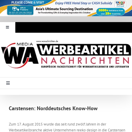
Zum
Inhalt
springen
Toggle
Navigation
Werbeartikel Nachrichten
E-Paper
WA Media
Toggle
Navigation
Startseite
Mediadaten
Carstensen: Norddeutsches Know-How
Branche Intern
Abonnement
Zum 17. August 2015 wurde das seit rund zwölf Jahren in der
Werbeartikelbranche aktive Unternehmen reeko design in die Carstensen