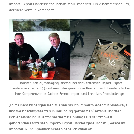
Import-Export Handelsgesellschaft mbH integriert. Ein Zusammenschluss,
Messen & Events
Kontakt
der viele Vorteile verspricht.
Unternehmen
Interviews
Wissen
Thorsten Köhler, Managing Director bei der Carstensen Import-Export
Product Guide
Handelsgesellschaft (l), und reeko design-Gründer Reenald Koch bündeln fortan
ihre Kompetenzen in Sachen Fernostimport und kreatives Produktdesign.
Jobshop
„In meinem bisherigen Berufsleben bin ich immer wieder mit Giveaways
und Weihnachtspräsenten in Berührung gekommen“, erzählt Thorsten
Köhler, Managing Director bei der zur Holding Eurasia Statinvest
Suche
nach:
gehörenden Carstensen Import- Export Handelsgesellschaft. „Gerade im
Importeur- und Speditionswesen habe ich dabei oft