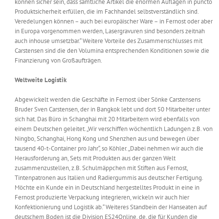
können sicher sein, dass sämtliche Artikel die enormen Auflagen in puncto
Produktsicherheit erfüllen, die im Fachhandel selbstverständlich sind.
Veredelungen können – auch bei europäischer Ware – in Fernost oder aber
in Europa vorgenommen werden, Lasergravuren sind besonders zeitnah
auch inhouse umsetzbar.“ Weitere Vorteile des Zusammenschlusses mit
Carstensen sind die den Volumina entsprechenden Konditionen sowie die
Finanzierung von Großaufträgen.
Weltweite Logistik
Abgewickelt werden die Geschäfte in Fernost über Sönke Carstensens
Bruder Sven Carstensen, der in Bangkok lebt und dort 50 Mitarbeiter unter
sich hat. Das Büro in Schanghai mit 20 Mitarbeitern wird ebenfalls von
einem Deutschen geleitet. „Wir verschiffen wöchentlich Ladungen z.B. von
Ningbo, Schanghai, Hong Kong und Shenzhen aus und bewegen über
tausend 40-t-Container pro Jahr“, so Köhler. „Dabei nehmen wir auch die
Herausforderung an, Sets mit Produkten aus der ganzen Welt
zusammenzustellen, z.B. Schulmäppchen mit Stiften aus Fernost,
Tintenpatronen aus Italien und Radiergummis aus deutscher Fertigung.
Möchte ein Kunde ein in Deutschland hergestelltes Produkt in eine in
Fernost produzierte Verpackung integrieren, wickeln wir auch hier
Konfektionierung und Logistik ab.“ Weiteres Standbein der Hanseaten auf
deutschem Boden ist die Division ES24Online. de, die für Kunden die