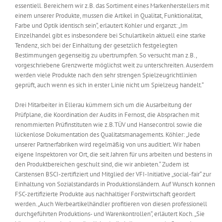
essentiell. Bereichern wir z.B. das Sortiment eines Markenherstellers mit
einem unserer Produkte, mussen die Artikel in Qualitat, Funktionalitat,
Farbe und Optik identisch sein“, erlautert Kohler und erganzt: „Im
Einzelhandel gibt es insbesondere bei Schulartikeln aktuell eine starke
Tendenz, sich bei der Einhaltung der gesetzlich festgelegten
Bestimmungen gegenseitig zu ubertrumpfen. So versucht man z.B.,
vorgeschriebene Grenzwerte möglichst weit zu unterschreiten. Auserdem
werden viele Produkte nach den sehr strengen Spielzeugrichtlinien
geprüft, auch wenn es sich in erster Linie nicht um Spielzeug handelt.“
Drei Mitarbeiter in Ellerau kümmern sich um die Ausarbeitung der
Prüfplane, die Koordination der Audits in Fernost, die Absprachen mit
renommierten Prüfinstituten wie z.B.TÜV und Hansecontrol sowie die
lückenlose Dokumentation des Qualitatsmanagements. Köhler: „Jede
unserer Partnerfabriken wird regelmäßig von uns auditiert. Wir haben
eigene Inspektoren vor Ort, die seit Jahren für uns arbeiten und bestens in
den Produktbereichen geschult sind, die wir anbieten.“ Zudem ist
Carstensen BSCI-zertifiziert und Mitglied der VFI-Initiative „social-fair“ zur
Einhaltung von Sozialstandards in Produktionsländern. Auf Wunsch konnen
FSC-zertifizierte Produkte aus nachhaltiger Forstwirtschaft geordert
werden. „Auch Werbeartikelhändler profitieren von diesen professionell
durchgeführten Produktions- und Warenkontrollen“, erläutert Koch. „Sie