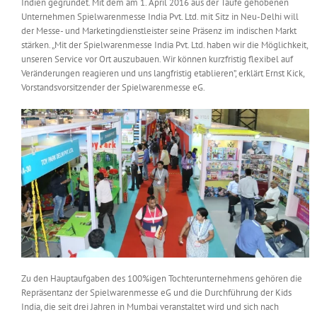
Indien gegründet. Mit dem am 1. April 2016 aus der Taufe gehobenen
Messen & Events
Unternehmen Spielwarenmesse India Pvt. Ltd. mit Sitz in Neu-Delhi will
Kontakt
der Messe- und Marketingdienstleister seine Präsenz im indischen Markt
stärken. „Mit der Spielwarenmesse India Pvt. Ltd. haben wir die Möglichkeit,
Unternehmen
unseren Service vor Ort auszubauen. Wir können kurzfristig flexibel auf
Veränderungen reagieren und uns langfristig etablieren”, erklärt Ernst Kick,
Vorstandsvorsitzender der Spielwarenmesse eG.
Interviews
Wissen
Product Guide
Jobshop
Zu den Hauptaufgaben des 100%igen Tochterunternehmens gehören die
Suche
nach:
Repräsentanz der Spielwarenmesse eG und die Durchführung der Kids
India, die seit drei Jahren in Mumbai veranstaltet wird und sich nach