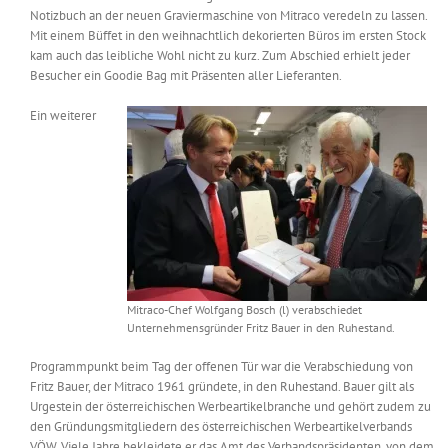
Notizbuch an der neuen Graviermaschine von Mitraco veredeln zu lassen.
Mit einem Büffet in den weihnachtlich dekorierten Büros im ersten Stock
kam auch das leibliche Wohl nicht zu kurz. Zum Abschied erhielt jeder
Besucher ein Goodie Bag mit Präsenten aller Lieferanten.
Ein weiterer
Mitraco-Chef Wolfgang Bosch (l) verabschiedet
Unternehmensgründer Fritz Bauer in den Ruhestand.
Programmpunkt beim Tag der offenen Tür war die Verabschiedung von
Fritz Bauer, der Mitraco 1961 gründete, in den Ruhestand. Bauer gilt als
Urgestein der österreichischen Werbeartikelbranche und gehört zudem zu
den Gründungsmitgliedern des österreichischen Werbeartikelverbands
VÖW. Viele Jahre bekleidete er das Amt des Verbandspräsidenten, von dem