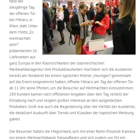
fand der
Messen & Events
diesjährige Tag
Kontakt
der offenen Tür
bei Mitraco, A-
Unternehmen
Wien, statt. Unter
dem Motto „Es
weihnachtet
sehr!“
Interviews
präsentierten 26
Lieferanten aus
ganz Europa in den Räumlichkeiten der österreichischen
Wissen
Werbeartikelagentur ihre Produktneuheiten. Nachdem sich die Aussteller
bereits am Vorabend bei einem typischen Wiener „Heurigen“ gemeinsam
auf das Event eingestimmt hatten, öffnete Mitraco am Tag der offenen Tür
Product Guide
ab 11 Uhr seine Pforten, um die Besucher auf Weihnachten einzustimmen.
280 Kunden kamen nach offiziellen Angaben über den Tag verteilt der
Einladung nach und zeigten großes Interesse an den ausgestellten
Produkten. Groß war auch die Begeisterung über die Vielfalt der Aussteller,
Jobshop
die detailliert Auskunft über Trends und Klassiker der haptischen Werbung
gaben.
Suche
nach:
Die Besucher hatten die Möglichkeit, sich mit einer Retro-Polaroid-Kamera
vor einem Weihnachtsbaum fotografieren und sich zudem vor Ort ein