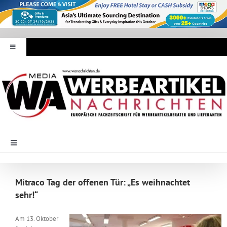
Zum
Inhalt
springen
Toggle
Navigation
Werbeartikel Nachrichten
E-Paper
WA Media
Toggle
Navigation
Startseite
Mediadaten
Mitraco Tag der offenen Tür: „Es weihnachtet
sehr!“
Branche Intern
Abonnement
Am 13. Oktober