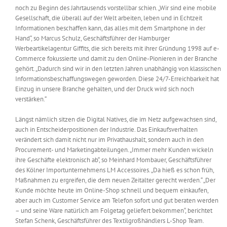
noch zu Beginn des Jahrtausends vorstellbar schien. „Wir sind eine mobile
Gesellschaft, die überall auf der Welt arbeiten, leben und in Echtzeit
Informationen beschaffen kann, das alles mit dem Smartphone in der
Hand“, so Marcus Schulz, Geschäftsführer der Hamburger
Werbeartikelagentur Giffits, die sich bereits mit ihrer Gründung 1998 auf e-
Commerce fokussierte und damit zu den Online-Pionieren in der Branche
gehört. „Dadurch sind wir in den letzten Jahren unabhängig von klassischen
Informationsbeschaffungswegen geworden. Diese 24/7-Erreichbarkeit hat
Einzug in unsere Branche gehalten, und der Druck wird sich noch
verstärken.“
Längst nämlich sitzen die Digital Natives, die im Netz aufgewachsen sind,
auch in Entscheiderpositionen der Industrie. Das Einkaufsverhalten
verändert sich damit nicht nur im Privathaushalt, sondern auch in den
Procurement- und Marketingabteilungen. „Immer mehr Kunden wickeln
ihre Geschäfte elektronisch ab“, so Meinhard Mombauer, Geschäftsführer
des Kölner Importunternehmens LM Accessoires. „Da hieß es schon früh,
Maßnahmen zu ergreifen, die dem neuen Zeitalter gerecht werden.“ „Der
Kunde möchte heute im Online-Shop schnell und bequem einkaufen,
aber auch im Customer Service am Telefon sofort und gut beraten werden
– und seine Ware natürlich am Folgetag geliefert bekommen“, berichtet
Stefan Schenk, Geschäftsführer des Textilgroßhändlers L-Shop Team.