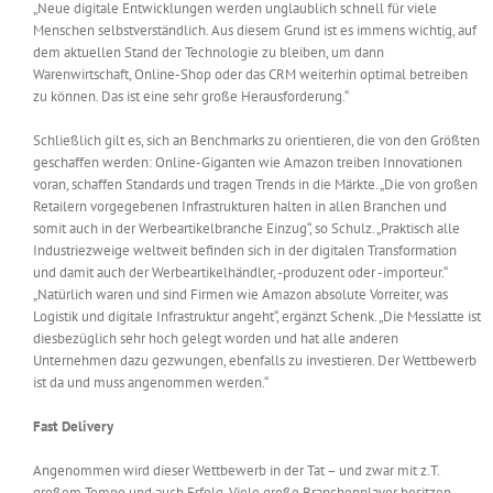
„Neue digitale Entwicklungen werden unglaublich schnell für viele
Menschen selbstverständlich. Aus diesem Grund ist es immens wichtig, auf
dem aktuellen Stand der Technologie zu bleiben, um dann
Warenwirtschaft, Online-Shop oder das CRM weiterhin optimal betreiben
zu können. Das ist eine sehr große Herausforderung.“
Schließlich gilt es, sich an Benchmarks zu orientieren, die von den Größten
geschaffen werden: Online-Giganten wie Amazon treiben Innovationen
voran, schaffen Standards und tragen Trends in die Märkte. „Die von großen
Retailern vorgegebenen Infrastrukturen halten in allen Branchen und
somit auch in der Werbeartikelbranche Einzug“, so Schulz. „Praktisch alle
Industriezweige weltweit befinden sich in der digitalen Transformation
und damit auch der Werbeartikelhändler, -produzent oder -importeur.“
„Natürlich waren und sind Firmen wie Amazon absolute Vorreiter, was
Logistik und digitale Infrastruktur angeht“, ergänzt Schenk. „Die Messlatte ist
diesbezüglich sehr hoch gelegt worden und hat alle anderen
Unternehmen dazu gezwungen, ebenfalls zu investieren. Der Wettbewerb
ist da und muss angenommen werden.“
Fast Delivery
Angenommen wird dieser Wettbewerb in der Tat – und zwar mit z.T.
großem Tempo und auch Erfolg. Viele große Branchenplayer besitzen