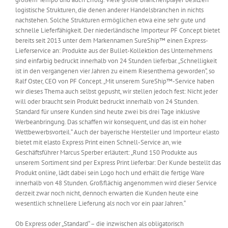
logistische Strukturen, die denen anderer Handelsbranchen in nichts
nachstehen. Solche Strukturen ermöglichen etwa eine sehr gute und
schnelle Lieferfähigkeit. Der niederländische Importeur PF Concept bietet
bereits seit 2013 unter dem Markennamen SureShip™ einen Express-
Lieferservice an: Produkte aus der Bullet-Kollektion des Unternehmens
sind einfarbig bedruckt innerhalb von 24 Stunden lieferbar. „Schnelligkeit
ist in den vergangenen vier Jahren zu einem Riesenthema geworden“, so
Ralf Oster, CEO von PF Concept. „Mit unserem SureShip™-Service haben
wir dieses Thema auch selbst gepusht, wir stellen jedoch fest: Nicht jeder
will oder braucht sein Produkt bedruckt innerhalb von 24 Stunden.
Standard für unsere Kunden sind heute zwei bis drei Tage inklusive
Werbeanbringung. Das schaffen wir konsequent, und das ist ein hoher
Wettbewerbsvorteil.“ Auch der bayerische Hersteller und Importeur elasto
bietet mit elasto Express Print einen Schnell-Service an, wie
Geschäftsführer Marcus Sperber erläutert: „Rund 150 Produkte aus
unserem Sortiment sind per Express Print lieferbar: Der Kunde bestellt das
Produkt online, lädt dabei sein Logo hoch und erhält die fertige Ware
innerhalb von 48 Stunden. Großflächig angenommen wird dieser Service
derzeit zwar noch nicht, dennoch erwarten die Kunden heute eine
wesentlich schnellere Lieferung als noch vor ein paar Jahren.“
Ob Express oder „Standard“ – die inzwischen als obligatorisch