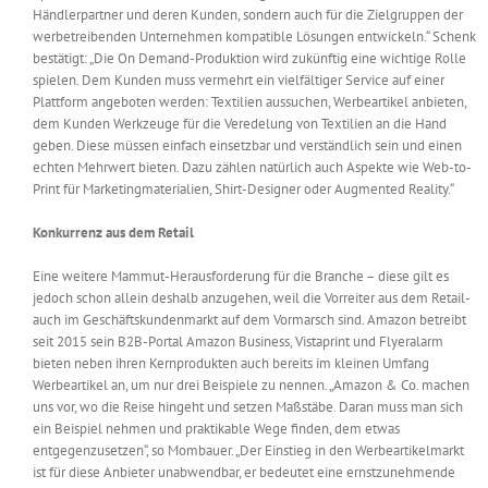
Händlerpartner und deren Kunden, sondern auch für die Zielgruppen der
werbetreibenden Unternehmen kompatible Lösungen entwickeln.“ Schenk
bestätigt: „Die On Demand-Produktion wird zukünftig eine wichtige Rolle
spielen. Dem Kunden muss vermehrt ein vielfältiger Service auf einer
Plattform angeboten werden: Textilien aussuchen, Werbeartikel anbieten,
dem Kunden Werkzeuge für die Veredelung von Textilien an die Hand
geben. Diese müssen einfach einsetzbar und verständlich sein und einen
echten Mehrwert bieten. Dazu zählen natürlich auch Aspekte wie Web-to-
Print für Marketingmaterialien, Shirt-Designer oder Augmented Reality.“
Konkurrenz aus dem Retail
Eine weitere Mammut-Herausforderung für die Branche – diese gilt es
jedoch schon allein deshalb anzugehen, weil die Vorreiter aus dem Retail-
auch im Geschäftskundenmarkt auf dem Vormarsch sind. Amazon betreibt
seit 2015 sein B2B-Portal Amazon Business, Vistaprint und Flyeralarm
bieten neben ihren Kernprodukten auch bereits im kleinen Umfang
Werbeartikel an, um nur drei Beispiele zu nennen. „Amazon & Co. machen
uns vor, wo die Reise hingeht und setzen Maßstäbe. Daran muss man sich
ein Beispiel nehmen und praktikable Wege finden, dem etwas
entgegenzusetzen“, so Mombauer. „Der Einstieg in den Werbeartikelmarkt
ist für diese Anbieter unabwendbar, er bedeutet eine ernstzunehmende