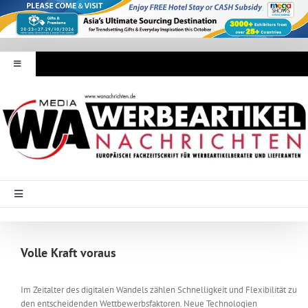
Zum
Inhalt
springen
Toggle
Navigation
Werbeartikel Nachrichten
E-Paper
WA Media
Toggle
Navigation
Startseite
Mediadaten
Volle Kraft voraus
Branche Intern
Abonnement
Im Zeitalter des digitalen Wandels zählen Schnelligkeit und Flexibilität zu
den entscheidenden Wettbewerbsfaktoren. Neue Technologien