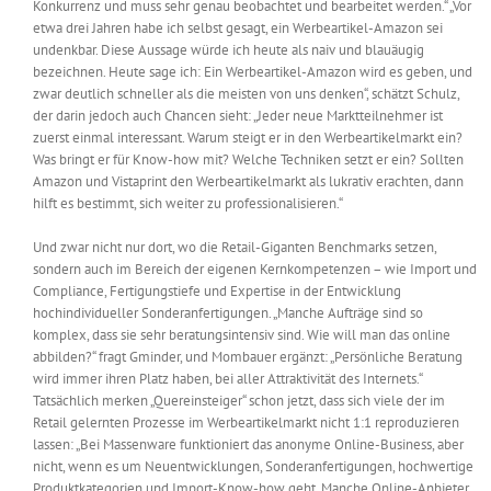
Konkurrenz und muss sehr genau beobachtet und bearbeitet werden.“ „Vor
etwa drei Jahren habe ich selbst gesagt, ein Werbeartikel-Amazon sei
undenkbar. Diese Aussage würde ich heute als naiv und blauäugig
bezeichnen. Heute sage ich: Ein Werbeartikel-Amazon wird es geben, und
zwar deutlich schneller als die meisten von uns denken“, schätzt Schulz,
der darin jedoch auch Chancen sieht: „Jeder neue Marktteilnehmer ist
zuerst einmal interessant. Warum steigt er in den Werbeartikelmarkt ein?
Was bringt er für Know-how mit? Welche Techniken setzt er ein? Sollten
Amazon und Vistaprint den Werbeartikelmarkt als lukrativ erachten, dann
hilft es bestimmt, sich weiter zu professionalisieren.“
Und zwar nicht nur dort, wo die Retail-Giganten Benchmarks setzen,
sondern auch im Bereich der eigenen Kernkompetenzen – wie Import und
Compliance, Fertigungstiefe und Expertise in der Entwicklung
hochindividueller Sonderanfertigungen. „Manche Aufträge sind so
komplex, dass sie sehr beratungsintensiv sind. Wie will man das online
abbilden?“ fragt Gminder, und Mombauer ergänzt: „Persönliche Beratung
wird immer ihren Platz haben, bei aller Attraktivität des Internets.“
Tatsächlich merken „Quereinsteiger“ schon jetzt, dass sich viele der im
Retail gelernten Prozesse im Werbeartikelmarkt nicht 1:1 reproduzieren
lassen: „Bei Massenware funktioniert das anonyme Online-Business, aber
nicht, wenn es um Neuentwicklungen, Sonderanfertigungen, hochwertige
Produktkategorien und Import-Know-how geht. Manche Online-Anbieter,