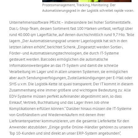
Prozessmanagement, Tracking, Monitoring: Der
Automatisierungsgrad in der Logistik schreitet rapide voran.
Unternehmenssoftware Pflicht – insbesondere bei hoher Sortimentstiefe.
Das L-Shop-Team, dessen Sortiment fast 100 Marken umfasst, verfügt über
rund 40.000 qm Lagerfläche, auf denen durchschnittlich rund 9,7 Mio. Teile
lagern. „Der Automatisierungsgrad unserer Lagerlogistik hat sich in den
letzten Jahren erhöht“, berichtet Schenk. „Eingesetzt werden Sortier-,
Förder- und Automatisierungstechnologien, die durch IT-Systeme
gesteuert werden. Barcodes ermöglichen die automatische
Informationsweitergabe an das IT-System und damit die schnelle
Verarbeitung im Lager und in allen unseren Systemen, sie ermöglichen
aber auch Sendungsverfolgungen, Zustellankündigungen per E-Mail oder
SMS u.v.m. Die Logistik-Kette ist quasi transparent. Der IT kommt in diesem
Zusammenhang eine immer größere und wichtigere Bedeutung zu: Alle
EDV-Systeme müssen perfekt aufeinander abgestimmt sein, so dass
Einkauf, Vertrieb, Buchhaltung und das Lager ihren Job ohne
Komplikationen erfüllen können.“ Darüber hinaus müssen die IT-Systeme
von Großhändlern und Wiederverkäufern mit denen ihrer
Lieferantenpartner kommunizieren, um die gesamte Lieferkette für den
Anwender abzubilden: „Einige große Online-Händler gehören zu unseren
Top 10-Kunden und sind direkt an unser ERP-System angebunden“,