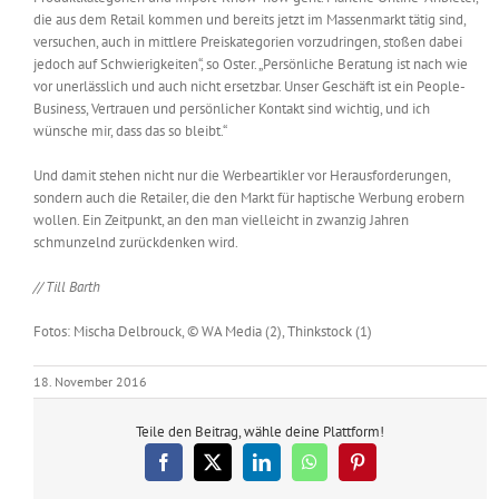
die aus dem Retail kommen und bereits jetzt im Massenmarkt tätig sind,
versuchen, auch in mittlere Preiskategorien vorzudringen, stoßen dabei
jedoch auf Schwierigkeiten“, so Oster. „Persönliche Beratung ist nach wie
vor unerlässlich und auch nicht ersetzbar. Unser Geschäft ist ein People-
Business, Vertrauen und persönlicher Kontakt sind wichtig, und ich
wünsche mir, dass das so bleibt.“
Und damit stehen nicht nur die Werbeartikler vor Herausforderungen,
sondern auch die Retailer, die den Markt für haptische Werbung erobern
wollen. Ein Zeitpunkt, an den man vielleicht in zwanzig Jahren
schmunzelnd zurückdenken wird.
// Till Barth
Fotos: Mischa Delbrouck, © WA Media (2), Thinkstock (1)
18. November 2016
Teile den Beitrag, wähle deine Plattform!
Facebook
X
LinkedIn
WhatsApp
Pinterest