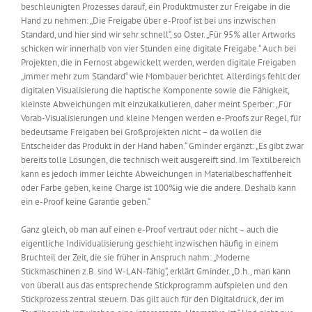
beschleunigten Prozesses darauf, ein Produktmuster zur Freigabe in die
Hand zu nehmen: „Die Freigabe über e-Proof ist bei uns inzwischen
Standard, und hier sind wir sehr schnell“, so Oster. „Für 95% aller Artworks
schicken wir innerhalb von vier Stunden eine digitale Freigabe.“ Auch bei
Projekten, die in Fernost abgewickelt werden, werden digitale Freigaben
„immer mehr zum Standard“ wie Mombauer berichtet. Allerdings fehlt der
digitalen Visualisierung die haptische Komponente sowie die Fähigkeit,
kleinste Abweichungen mit einzukalkulieren, daher meint Sperber: „Für
Vorab-Visualisierungen und kleine Mengen werden e-Proofs zur Regel, für
bedeutsame Freigaben bei Großprojekten nicht – da wollen die
Entscheider das Produkt in der Hand haben.“ Gminder ergänzt: „Es gibt zwar
bereits tolle Lösungen, die technisch weit ausgereift sind. Im Textilbereich
kann es jedoch immer leichte Abweichungen in Materialbeschaffenheit
oder Farbe geben, keine Charge ist 100%ig wie die andere. Deshalb kann
ein e-Proof keine Garantie geben.“
Ganz gleich, ob man auf einen e-Proof vertraut oder nicht – auch die
eigentliche Individualisierung geschieht inzwischen häufig in einem
Bruchteil der Zeit, die sie früher in Anspruch nahm: „Moderne
Stickmaschinen z.B. sind W-LAN-fähig“, erklärt Gminder. „D.h., man kann
von überall aus das entsprechende Stickprogramm aufspielen und den
Stickprozess zentral steuern. Das gilt auch für den Digitaldruck, der im