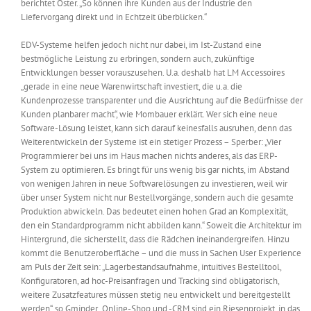
berichtet Oster. „So können ihre Kunden aus der Industrie den
Liefervorgang direkt und in Echtzeit überblicken.“
EDV-Systeme helfen jedoch nicht nur dabei, im Ist-Zustand eine
bestmögliche Leistung zu erbringen, sondern auch, zukünftige
Entwicklungen besser vorauszusehen. U.a. deshalb hat LM Accessoires
„gerade in eine neue Warenwirtschaft investiert, die u.a. die
Kundenprozesse transparenter und die Ausrichtung auf die Bedürfnisse der
Kunden planbarer macht“, wie Mombauer erklärt. Wer sich eine neue
Software-Lösung leistet, kann sich darauf keinesfalls ausruhen, denn das
Weiterentwickeln der Systeme ist ein stetiger Prozess – Sperber: „Vier
Programmierer bei uns im Haus machen nichts anderes, als das ERP-
System zu optimieren. Es bringt für uns wenig bis gar nichts, im Abstand
von wenigen Jahren in neue Softwarelösungen zu investieren, weil wir
über unser System nicht nur Bestellvorgänge, sondern auch die gesamte
Produktion abwickeln. Das bedeutet einen hohen Grad an Komplexität,
den ein Standardprogramm nicht abbilden kann.“ Soweit die Architektur im
Hintergrund, die sicherstellt, dass die Rädchen ineinandergreifen. Hinzu
kommt die Benutzeroberfläche – und die muss in Sachen User Experience
am Puls der Zeit sein: „Lagerbestandsaufnahme, intuitives Bestelltool,
Konfiguratoren, ad hoc-Preisanfragen und Tracking sind obligatorisch,
weitere Zusatzfeatures müssen stetig neu entwickelt und bereitgestellt
werden“, so Gminder. „Online-Shop und -CRM sind ein Riesenprojekt, in das