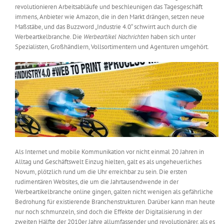
revolutionieren Arbeitsabläufe und beschleunigen das Tagesgeschäft
Messen & Events
Kontakt
immens, Anbieter wie Amazon, die in den Markt drängen, setzen neue
Maßstäbe, und das Buzzword „Industrie 4.0“ schwirrt auch durch die
Werbeartkelbranche. Die
Werbeartikel Nachrichten
haben sich unter
Unternehmen
Spezialisten, Großhändlern, Vollsortimentern und Agenturen umgehört.
Interviews
Wissen
Product Guide
Als Internet und mobile Kommunikation vor nicht einmal 20 Jahren in
Alltag und Geschäftswelt Einzug hielten, galt es als ungeheuerliches
Novum, plötzlich rund um die Uhr erreichbar zu sein. Die ersten
Jobshop
rudimentären Websites, die um die Jahrtausendwende in der
Werbeartikelbranche online gingen, galten nicht wenigen als gefährliche
Suche
Bedrohung für existierende Branchenstrukturen. Darüber kann man heute
nach:
nur noch schmunzeln, sind doch die Effekte der Digitalisierung in der
zweiten Hälfte der 2010er Jahre allumfassender und revolutionärer, als es