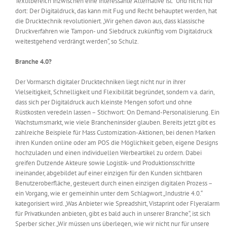
Textilbereich inzwischen eine interessante Alternative ist.“ Und nicht nur
dort: Der Digitaldruck, das kann mit Fug und Recht behauptet werden, hat
die Drucktechnik revolutioniert. „Wir gehen davon aus, dass klassische
Druckverfahren wie Tampon- und Siebdruck zukünftig vom Digitaldruck
weitestgehend verdrängt werden“, so Schulz.
Branche 4.0?
Der Vormarsch digitaler Drucktechniken liegt nicht nur in ihrer
Vielseitigkeit, Schnelligkeit und Flexibilität begründet, sondern v.a. darin,
dass sich per Digitaldruck auch kleinste Mengen sofort und ohne
Rüstkosten veredeln lassen – Stichwort: On Demand-Personalisierung. Ein
Wachstumsmarkt, wie viele Brancheninsider glauben. Bereits jetzt gibt es
zahlreiche Beispiele für Mass Customization-Aktionen, bei denen Marken
ihren Kunden online oder am POS die Möglichkeit geben, eigene Designs
hochzuladen und einen individuellen Werbeartikel zu ordern. Dabei
greifen Dutzende Akteure sowie Logistik- und Produktionsschritte
ineinander, abgebildet auf einer einzigen für den Kunden sichtbaren
Benutzeroberfläche, gesteuert durch einen einzigen digitalen Prozess –
ein Vorgang, wie er gemeinhin unter dem Schlagwort „Industrie 4.0.“
kategorisiert wird. „Was Anbieter wie Spreadshirt, Vistaprint oder Flyeralarm
für Privatkunden anbieten, gibt es bald auch in unserer Branche“, ist sich
Sperber sicher. „Wir müssen uns überlegen, wie wir nicht nur für unsere