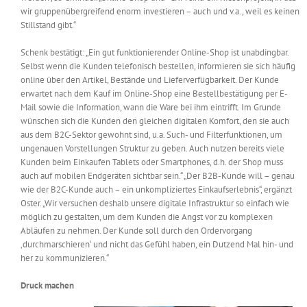
wir gruppenübergreifend enorm investieren – auch und v.a., weil es keinen
Stillstand gibt.“
Schenk bestätigt: „Ein gut funktionierender Online-Shop ist unabdingbar.
Selbst wenn die Kunden telefonisch bestellen, informieren sie sich häufig
online über den Artikel, Bestände und Lieferverfügbarkeit. Der Kunde
erwartet nach dem Kauf im Online-Shop eine Bestellbestätigung per E-
Mail sowie die Information, wann die Ware bei ihm eintrifft. Im Grunde
wünschen sich die Kunden den gleichen digitalen Komfort, den sie auch
aus dem B2C-Sektor gewohnt sind, u.a. Such- und Filterfunktionen, um
ungenauen Vorstellungen Struktur zu geben. Auch nutzen bereits viele
Kunden beim Einkaufen Tablets oder Smartphones, d.h. der Shop muss
auch auf mobilen Endgeräten sichtbar sein.“ „Der B2B-Kunde will – genau
wie der B2C-Kunde auch – ein unkompliziertes Einkaufserlebnis“, ergänzt
Oster. „Wir versuchen deshalb unsere digitale Infrastruktur so einfach wie
möglich zu gestalten, um dem Kunden die Angst vor zu komplexen
Abläufen zu nehmen. Der Kunde soll durch den Ordervorgang
‚durchmarschieren‘ und nicht das Gefühl haben, ein Dutzend Mal hin- und
her zu kommunizieren.“
Druck machen