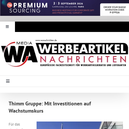
Zum
Inhalt
springen
Toggle
Navigation
Werbeartikel Nachrichten
E-Paper
WA Media
Toggle
Navigation
Startseite
Mediadaten
Thimm Gruppe: Mit Investitionen auf
Wachstumskurs
Branche Intern
Abonnement
Für das