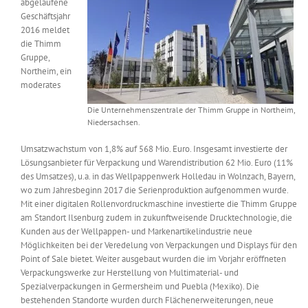
abgelaufene
Messen & Events
Geschäftsjahr
Kontakt
2016 meldet
die Thimm
Unternehmen
Gruppe,
Northeim, ein
moderates
Interviews
Die Unternehmenszentrale der Thimm Gruppe in Northeim,
Niedersachsen.
Wissen
Umsatzwachstum von 1,8% auf 568 Mio. Euro. Insgesamt investierte der
Lösungsanbieter für Verpackung und Warendistribution 62 Mio. Euro (11%
des Umsatzes), u.a. in das Wellpappenwerk Holledau in Wolnzach, Bayern,
wo zum Jahresbeginn 2017 die Serienproduktion aufgenommen wurde.
Product Guide
Mit einer digitalen Rollenvordruckmaschine investierte die Thimm Gruppe
am Standort Ilsenburg zudem in zukunftweisende Drucktechnologie, die
Kunden aus der Wellpappen- und Markenartikelindustrie neue
Jobshop
Möglichkeiten bei der Veredelung von Verpackungen und Displays für den
Point of Sale bietet. Weiter ausgebaut wurden die im Vorjahr eröffneten
Suche
Verpackungswerke zur Herstellung von Multimaterial- und
nach:
Spezialverpackungen in Germersheim und Puebla (Mexiko). Die
bestehenden Standorte wurden durch Flächenerweiterungen, neue