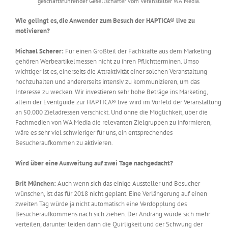
geschäftsführender Gesellschafter vom Veranstalter WA Media.
Wie gelingt es, die Anwender zum Besuch der HAPTICA® live zu
motivieren?
Michael Scherer:
Für einen Großteil der Fachkräfte aus dem Marketing
gehören Werbeartikelmessen nicht zu ihren Pflichtterminen. Umso
wichtiger ist es, einerseits die Attraktivität einer solchen Veranstaltung
hochzuhalten und andererseits intensiv zu kommunizieren, um das
Interesse zu wecken. Wir investieren sehr hohe Beträge ins Marketing,
allein der Eventguide zur HAPTICA® live wird im Vorfeld der Veranstaltung
an 50.000 Zieladressen verschickt. Und ohne die Möglichkeit, über die
Fachmedien von WA Media die relevanten Zielgruppen zu informieren,
wäre es sehr viel schwieriger für uns, ein entsprechendes
Besucheraufkommen zu aktivieren.
Wird über eine Ausweitung auf zwei Tage nachgedacht?
Brit München:
Auch wenn sich das einige Aussteller und Besucher
wünschen, ist das für 2018 nicht geplant. Eine Verlängerung auf einen
zweiten Tag würde ja nicht automatisch eine Verdopplung des
Besucheraufkommens nach sich ziehen. Der Andrang würde sich mehr
verteilen, darunter leiden dann die Quirligkeit und der Schwung der