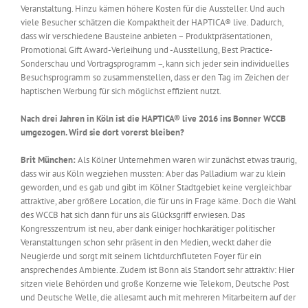
Veranstaltung. Hinzu kämen höhere Kosten für die Aussteller. Und auch
viele Besucher schätzen die Kompaktheit der HAPTICA® live. Dadurch,
dass wir verschiedene Bausteine anbieten – Produktpräsentationen,
Promotional Gift Award-Verleihung und -Ausstellung, Best Practice-
Sonderschau und Vortragsprogramm –, kann sich jeder sein individuelles
Besuchsprogramm so zusammenstellen, dass er den Tag im Zeichen der
haptischen Werbung für sich möglichst effizient nutzt.
Nach drei Jahren in Köln ist die HAPTICA® live 2016 ins Bonner WCCB
umgezogen. Wird sie dort vorerst bleiben?
Brit München:
Als Kölner Unternehmen waren wir zunächst etwas traurig,
dass wir aus Köln wegziehen mussten: Aber das Palladium war zu klein
geworden, und es gab und gibt im Kölner Stadtgebiet keine vergleichbar
attraktive, aber größere Location, die für uns in Frage käme. Doch die Wahl
des WCCB hat sich dann für uns als Glücksgriff erwiesen. Das
Kongresszentrum ist neu, aber dank einiger hochkarätiger politischer
Veranstaltungen schon sehr präsent in den Medien, weckt daher die
Neugierde und sorgt mit seinem lichtdurchfluteten Foyer für ein
ansprechendes Ambiente. Zudem ist Bonn als Standort sehr attraktiv: Hier
sitzen viele Behörden und große Konzerne wie Telekom, Deutsche Post
und Deutsche Welle, die allesamt auch mit mehreren Mitarbeitern auf der