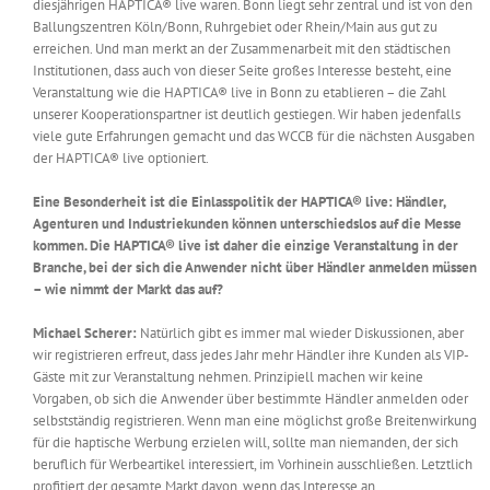
diesjährigen HAPTICA® live waren. Bonn liegt sehr zentral und ist von den
Ballungszentren Köln/Bonn, Ruhrgebiet oder Rhein/Main aus gut zu
erreichen. Und man merkt an der Zusammenarbeit mit den städtischen
Institutionen, dass auch von dieser Seite großes Interesse besteht, eine
Veranstaltung wie die HAPTICA® live in Bonn zu etablieren – die Zahl
unserer Kooperationspartner ist deutlich gestiegen. Wir haben jedenfalls
viele gute Erfahrungen gemacht und das WCCB für die nächsten Ausgaben
der HAPTICA® live optioniert.
Eine Besonderheit ist die Einlasspolitik der HAPTICA® live: Händler,
Agenturen und Industriekunden können unterschiedslos auf die Messe
kommen. Die HAPTICA® live ist daher die einzige Veranstaltung in der
Branche, bei der sich die Anwender nicht über Händler anmelden müssen
– wie nimmt der Markt das auf?
Michael Scherer:
Natürlich gibt es immer mal wieder Diskussionen, aber
wir registrieren erfreut, dass jedes Jahr mehr Händler ihre Kunden als VIP-
Gäste mit zur Veranstaltung nehmen. Prinzipiell machen wir keine
Vorgaben, ob sich die Anwender über bestimmte Händler anmelden oder
selbstständig registrieren. Wenn man eine möglichst große Breitenwirkung
für die haptische Werbung erzielen will, sollte man niemanden, der sich
beruflich für Werbeartikel interessiert, im Vorhinein ausschließen. Letztlich
profitiert der gesamte Markt davon, wenn das Interesse an