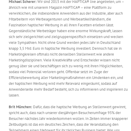
Michael Scherer:
Wir sind 2013 mit der HAPTICA® live angetreten, um –
ähnlich wie mit unserem Magazin HAPTICA® – eine Plattform zu
verwirklichen, die insbesondere Anwendern aus der Industrie, aber auch
Mitarbeitern von Werbeagenturen und Werbeartikelhändlern, die
Faszination haptischer Werbung in all ihren Facetten erleben lässt.
Gegenständliche Werbeträger haben eine enorme Wirkungskraft, lassen
sich sehr zielgerichtet und zielgruppenspezifisch einsetzen und wecken
viele Sympathien. Nicht ohne Grund werden jedes Jahr in Deutschland
knapp 3,5 Mrd. Euro in haptische Werbung investiert. Dennoch hat sie in
Marketingkreisen oftmals nicht denselben Stellenwert wie andere
Marketingdisziplinen. Viele Kreativkräfte und Entscheider wissen nicht
genug über sie und beschäftigen sich zu wenig mit ihren Möglichkeiten,
sodass viel Potenzial verloren geht. Offenbar setzt im Zuge der
Effizienzbewertung aller Marketingmaßnahmen ein Umdenken ein, und
der haptischen Werbung wird mehr Relevanz eingeräumt, sodass auf
Anwenderseite mehr Bedarf besteht, sich zu informieren und inspirieren zu
lassen.
Brit München:
Dafür, dass die haptische Werbung an Stellenwert gewinnt,
spricht auch, dass nach unserer diesjährigen Besucherumfrage 93% der
Besucher nächstes Jahr wiederkommen wollen. In Zeiten immer knapperer
Zeitbudgets ist das ein deutliches Zeichen, dass die Veranstaltung den
Teilnehmern einen Mehrwert für ihr tägliches Business bietet. Was uns