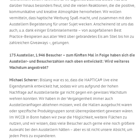
darüber hinaus besonders freut, sind die vielen Reaktionen, die die positive,
kommunikative und kreative Atmosphäre hervorheben. Wir wollen
vermitteln, dass haptische Werbung Spaß macht, und zusammen mit den
Ausstellern Begeisterung für unser Sujet wecken. Anscheinend ist uns das
auch, u.a. dank einiger Erlebniselemente – von ausgefallenen Best
Practice-Beispielen aus aller Welt über gebrandetes Eis am Stiel bis hin zu
zahlreichen Giveaways –, gelungen.
175 Aussteller, 1.946 Besucher – zum fünften Mal in Folge haben sich die
Aussteller- und Besucherzahlen nach oben entwickelt: Wird weiteres
Wachstum angestrebt?
Michael Scherer:
Bislang war es so, dass die HAPTICA® live eine
Eigendynamik entwickelt hat, sodass wir uns aufgrund der hohen
Nachfrage auf Ausstellerseite gar nicht gegen ein gewisses Wachstum
wehren konnten. Wir haben in der Vergangenheit immer auch
Ausstelleranfragen ablehnen müssen, weil die Hallen ausgebucht waren
oder spezifische Produktgruppen sonst überrepräsentiert gewesen wären.
Im WCCB in Bonn haben wir zwar die Möglichkeit, weitere Flächen zu
nutzen, und wir wissen, dass viele Besucher auch gerne eine noch größere
Auswahl bei den Ausstellern hätten – aber es ist nicht unsere Absicht, um
jeden Preis zu expandieren.