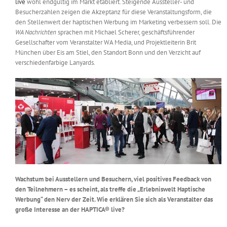
live
wohl endgültig im Markt etabliert. Steigende Aussteller- und
Messen & Events
Besucherzahlen zeigen die Akzeptanz für diese Veranstaltungsform, die
Kontakt
den Stellenwert der haptischen Werbung im Marketing verbessern soll. Die
WA Nachrichten
sprachen mit Michael Scherer, geschäftsführender
Unternehmen
Gesellschafter vom Veranstalter WA Media, und Projektleiterin Brit
München über Eis am Stiel, den Standort Bonn und den Verzicht auf
verschiedenfarbige Lanyards.
Interviews
Wissen
Product Guide
Jobshop
Wachstum bei Ausstellern und Besuchern, viel positives Feedback von
den Teilnehmern – es scheint, als treffe die „Erlebniswelt Haptische
Werbung“ den Nerv der Zeit. Wie erklären Sie sich als Veranstalter das
Suche
nach:
große Interesse an der HAPTICA® live?