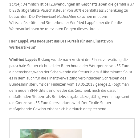
13/14): Demnach ist bei Zuwendungen im Geschäftsleben die gemäß § 37
Messen & Events
Kontakt
b EStG abgeführte Pauschalsteuer von 30% ebenfalls als Schenkung zu
betrachten. Die
Werbeartikel Nachrichten
sprachen mit dem
Wirtschaftsprüfer und Steuerberater Winfried Lappé über die für die
Unternehmen
Werbeartikelbranche relevanten Folgen dieses Urteils.
Herr Lappé, was bedeutet das BFH-Urteil für den Einsatz von
Interviews
Werbeartikeln?
Winfried Lappé:
Bislang wurde nach Ansicht der Finanzverwaltung die
pauschale Steuer nicht bei der Berechnung der Wertgrenze von 35 Euro
Wissen
einberechnet, wenn der Schenkende die Steuer hierauf übernimmt. So ist
es in dem auch für die Finanzverwaltung verbindlichen Schreiben des
Bundesministeriums der Finanzen vom 19.05.2015 geregelt. Folgt man
Product Guide
dem neuen BFH-Urteil sind weder das Geschenk noch die darauf
entfallenden Steuern als Betriebsausgabe abzugsfähig, wenn insgesamt
die Grenze von 35 Euro überschritten wird. Der für die Steuer
Jobshop
maßgebende Gewinn erhöht sich hierdurch entsprechend.
Suche
nach: