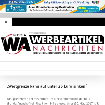
Zum
Inhalt
springen
Toggle
Navigation
Werbeartikel Nachrichten
E-Paper
WA Media
Toggle
Navigation
Startseite
Mediadaten
„Wertgrenze kann auf unter 25 Euro sinken“
Branche Intern
Abonnement
Neuigkeiten von der Steuerfront: Im Juni veröffentlichte der BFH
(Bundesfinanzhof) ein Urteil vom März dieses Jahres (30. März 2017, IV R