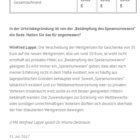
Gesamtaufwand
€
€
€
In der Urteilsbegründung ist von der „Bekämpfung des Spesenunwesens“
die Rede. Halten Sie das für angemessen?
Winfried Lappé:
Die Verschiebung der Wertgrenzen für Geschenke von 35
Euro auf die neuen Wertgrenzen, also um rund 10 Euro, ist wohl nicht
ernsthaft als probates Mittel zur „Bekämpfung des Spesenunwesens“
geeignet. Es wird immer ein „Spesenunwesen“ geben, dass aber nach
meiner Erfahrung nicht in dem Maße existiert, wie es häufig aus
tagespolitischen Gründen behauptet wird. Soweit „Spesenunwesen“
tatsächlich existiert und zur Wettbewerbsverzerrung oder zu privaten
Vorteilen missbraucht wird, sollte es mit besser geeigneten Mitteln
bekämpft werden. Die Zuwendungen zur Erzielung von Wettbewerbs-
oder sonstigen unrechtmäßigen Vorteilen dürften sich deutlich oberhalb
der hier diskutierten Wertgrenzen bewegen.
// Mit Winfried Lappé sprach Dr. Mischa Delbrouck.
31. Juli 2017