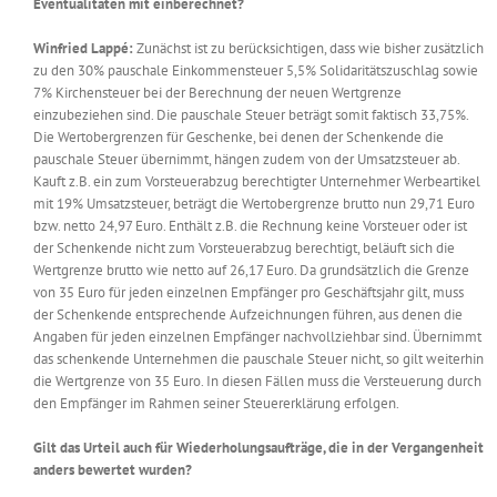
Eventualitäten mit einberechnet?
Winfried Lappé:
Zunächst ist zu berücksichtigen, dass wie bisher zusätzlich
zu den 30% pauschale Einkommensteuer 5,5% Solidaritätszuschlag sowie
7% Kirchensteuer bei der Berechnung der neuen Wertgrenze
einzubeziehen sind. Die pauschale Steuer beträgt somit faktisch 33,75%.
Die Wertobergrenzen für Geschenke, bei denen der Schenkende die
pauschale Steuer übernimmt, hängen zudem von der Umsatzsteuer ab.
Kauft z.B. ein zum Vorsteuerabzug berechtigter Unternehmer Werbeartikel
mit 19% Umsatzsteuer, beträgt die Wertobergrenze brutto nun 29,71 Euro
bzw. netto 24,97 Euro. Enthält z.B. die Rechnung keine Vorsteuer oder ist
der Schenkende nicht zum Vorsteuerabzug berechtigt, beläuft sich die
Wertgrenze brutto wie netto auf 26,17 Euro. Da grundsätzlich die Grenze
von 35 Euro für jeden einzelnen Empfänger pro Geschäftsjahr gilt, muss
der Schenkende entsprechende Aufzeichnungen führen, aus denen die
Angaben für jeden einzelnen Empfänger nachvollziehbar sind. Übernimmt
das schenkende Unternehmen die pauschale Steuer nicht, so gilt weiterhin
die Wertgrenze von 35 Euro. In diesen Fällen muss die Versteuerung durch
den Empfänger im Rahmen seiner Steuererklärung erfolgen.
Gilt das Urteil auch für Wiederholungsaufträge, die in der Vergangenheit
anders bewertet wurden?