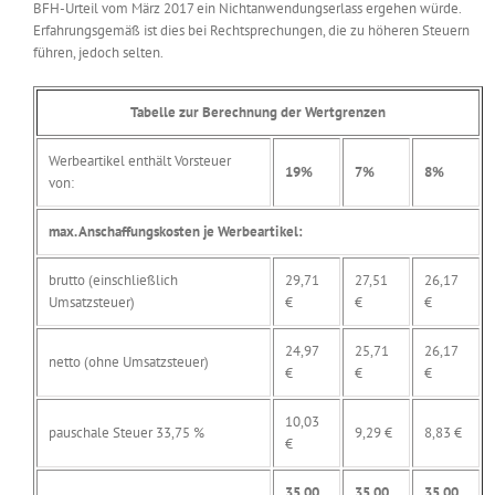
BFH-Urteil vom März 2017 ein Nichtanwendungserlass ergehen würde.
Erfahrungsgemäß ist dies bei Rechtsprechungen, die zu höheren Steuern
führen, jedoch selten.
Tabelle zur Berechnung der Wertgrenzen
Werbeartikel enthält Vorsteuer
19%
7%
8%
von:
max. Anschaffungskosten je Werbeartikel:
brutto (einschließlich
29,71
27,51
26,17
Umsatzsteuer)
€
€
€
24,97
25,71
26,17
netto (ohne Umsatzsteuer)
€
€
€
10,03
pauschale Steuer 33,75 %
9,29 €
8,83 €
€
35,00
35,00
35,00