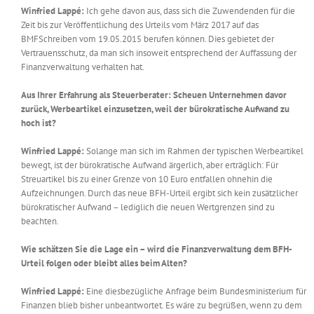
Winfried Lappé:
Ich gehe davon aus, dass sich die Zuwendenden für die
Zeit bis zur Veröffentlichung des Urteils vom März 2017 auf das
BMFSchreiben vom 19.05.2015 berufen können. Dies gebietet der
Vertrauensschutz, da man sich insoweit entsprechend der Auffassung der
Finanzverwaltung verhalten hat.
Aus Ihrer Erfahrung als Steuerberater: Scheuen Unternehmen davor
zurück, Werbeartikel einzusetzen, weil der bürokratische Aufwand zu
hoch ist?
Winfried Lappé:
Solange man sich im Rahmen der typischen Werbeartikel
bewegt, ist der bürokratische Aufwand ärgerlich, aber erträglich: Für
Streuartikel bis zu einer Grenze von 10 Euro entfallen ohnehin die
Aufzeichnungen. Durch das neue BFH-Urteil ergibt sich kein zusätzlicher
bürokratischer Aufwand – lediglich die neuen Wertgrenzen sind zu
beachten.
Wie schätzen Sie die Lage ein – wird die Finanzverwaltung dem BFH-
Urteil folgen oder bleibt alles beim Alten?
Winfried Lappé:
Eine diesbezügliche Anfrage beim Bundesministerium für
Finanzen blieb bisher unbeantwortet. Es wäre zu begrüßen, wenn zu dem