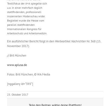
Textilfokus der A+A spiegelte sich
u.a. in einer mehrfach täglich
stattfindenden, professionell
inszenierten Modenschau wider.
Begleitet wurde die Messe vom
parallel stattfindenden
Internationalen Kongress für
Arbeitsschutz und Arbeitsmedizin.
Ein ausführlicher Bericht folgt in den
Werbeartikel Nachrichten
Nr. 368 (15.
November 2017).
// Brit München
www.aplusa.de
Fotos: Brit München, © WA Media
[nggallery id=“393″]
25. Oktober 2017
Teile den Beitrag, wähle deine Plattform!