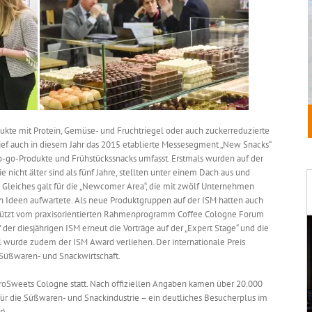
ukte mit Protein, Gemüse- und Fruchtriegel oder auch zuckerreduzierte
rief auch in diesem Jahr das 2015 etablierte Messesegment „New Snacks“
To-go-Produkte und Frühstückssnacks umfasst. Erstmals wurden auf der
e nicht älter sind als fünf Jahre, stellten unter einem Dach aus und
 Gleiches galt für die „Newcomer Area“, die mit zwölf Unternehmen
n Ideen aufwartete. Als neue Produktgruppen auf der ISM hatten auch
erstützt vom praxisorientierten Rahmenprogramm Coffee Cologne Forum
 der diesjährigen ISM erneut die Vorträge auf der „Expert Stage“ und die
 wurde zudem der ISM Award verliehen. Der internationale Preis
 Süßwaren- und Snackwirtschaft.
ProSweets Cologne statt. Nach offiziellen Angaben kamen über 20.000
für die Süßwaren- und Snackindustrie – ein deutliches Besucherplus im
).