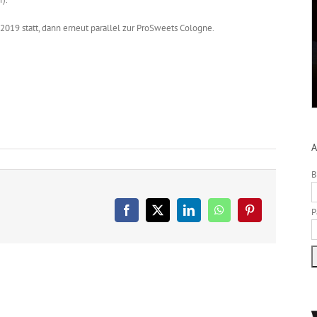
 2019 statt, dann erneut parallel zur ProSweets Cologne.
A
B
P
Facebook
X
LinkedIn
WhatsApp
Pinterest