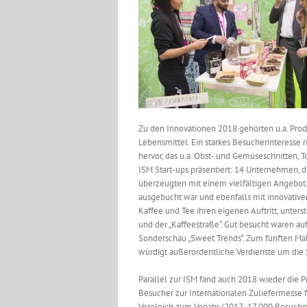
Zu den Innovationen 2018 gehörten u.a. Prod
Lebensmittel. Ein starkes Besucherinteresse 
hervor, das u.a. Obst- und Gemüseschnitten, 
ISM Start-ups präsentiert: 14 Unternehmen, di
überzeugten mit einem vielfältigen Angebot.
ausgebucht war und ebenfalls mit innovative
Kaffee und Tee ihren eigenen Auftritt, unt
und der „Kaffeestraße“. Gut besucht waren auf
Sonderschau „Sweet Trends“. Zum fünften Mal
würdigt außerordentliche Verdienste um die
Parallel zur ISM fand auch 2018 wieder die 
Besucher zur Internationalen Zuliefermesse 
Vergleich zum Vorjahr (2017: 17.000 Besucher