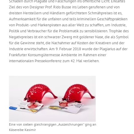
Schäden durch Plagiate und Fälschungen ins öffentliche Licht. Erklärtes
Messen & Events
Ziel des von Designer Prof. Rido Busse ins Leben gerufenen und von
Kontakt
dreisten Herstellern und Händlern gefürchteten Schmähpreises ist es,
Aufmerksamkeit für die unfairen und teils kriminellen Geschäftspraktiken
Unternehmen
von Produkt- und Markenpiraten aus aller Welt zu schaffen, um Industrie,
Politik und Verbraucher für die Problematik zu sensibilisieren. Trophäe des
Negativpreises ist ein schwarzer Zwerg mit goldener Nase, die als Symbol
für die Gewinne steht, die Nachahmer auf Kosten der Kreativen und der
Interviews
Industrie erwirtschaften. Am 9. Februar 2018 wurde der Plagiarius auf der
Frankfurter Konsumgütermesse Ambiente im Rahmen einer
internationalen Pressekonferenz zum 42. Mal verliehen.
Wissen
Product Guide
Jobshop
Suche
nach:
Eine von sieben gleichrangigen „Auszeichnungen“ ging an
Käsereibe Kasimir