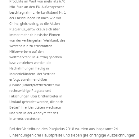
Produkte im Wert von mehr als 670
Mio. Euro an den EU-Außengrenzen
beschlagnahmt. Herkunftsland Nr. 1
der Fälschungen ist nach wie vor
China, gleichzeitig, so die Aktion
Plagiarius, „entwickeln sich aber
immer mehr chinesische Firmen
von der verlängerten Werkbank des
Westens hin zu ernsthaften
Mitbewerbern auf den
Weltmärkten“. In Auftrag gegeben
bzw. vertrieben werden die
Nachahmungen häufig in
Industrieländern; der Vertrieb
erfolgt zunehmend über
(Online-)Marktplatzbetreiber, wo
rechtswidrige Plagiate und
Fälschungen über Drittanbieter in
Umlauf gebracht werden, die nach
Bedarf ihre Identitäten wechseln
und sich in der Anonymität des
Internets verstecken.
Bei der Verleihung des Plagiarius 2018 wurden aus insgesamt 24
Einsendungen drei Hauptpreise und sieben gleichrangige Auszeichnungen