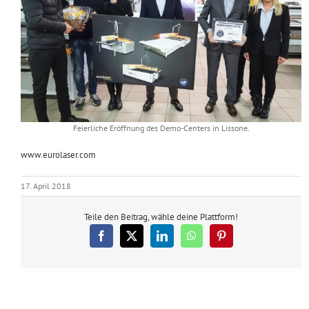
Feierliche Eröffnung des Demo-Centers in Lissone.
www.eurolaser.com
17. April 2018
Teile den Beitrag, wähle deine Plattform!
Facebook
X
LinkedIn
WhatsApp
Pinterest