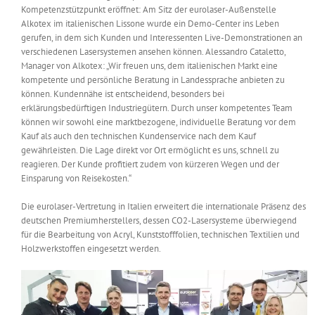
Kompetenzstützpunkt eröffnet: Am Sitz der eurolaser-Außenstelle
Messen & Events
Kontakt
Alkotex im italienischen Lissone wurde ein Demo-Center ins Leben
gerufen, in dem sich Kunden und Interessenten Live-Demonstrationen an
verschiedenen Lasersystemen ansehen können. Alessandro Cataletto,
Unternehmen
Manager von Alkotex: „Wir freuen uns, dem italienischen Markt eine
kompetente und persönliche Beratung in Landessprache anbieten zu
können. Kundennähe ist entscheidend, besonders bei
Interviews
erklärungsbedürftigen Industriegütern. Durch unser kompetentes Team
können wir sowohl eine marktbezogene, individuelle Beratung vor dem
Kauf als auch den technischen Kundenservice nach dem Kauf
gewährleisten. Die Lage direkt vor Ort ermöglicht es uns, schnell zu
Wissen
reagieren. Der Kunde profitiert zudem von kürzeren Wegen und der
Einsparung von Reisekosten.“
Product Guide
Die eurolaser-Vertretung in Italien erweitert die internationale Präsenz des
deutschen Premiumherstellers, dessen CO2-Lasersysteme überwiegend
für die Bearbeitung von Acryl, Kunststofffolien, technischen Textilien und
Jobshop
Holzwerkstoffen eingesetzt werden.
Suche
nach: