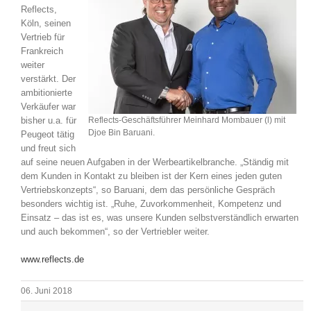
Reflects,
Messen & Events
Kontakt
Köln, seinen
Vertrieb für
Frankreich
Unternehmen
weiter
verstärkt. Der
ambitionierte
Interviews
Verkäufer war
bisher u.a. für
Reflects-Geschäftsführer Meinhard Mombauer (l) mit
Djoe Bin Baruani.
Peugeot tätig
und freut sich
Wissen
auf seine neuen Aufgaben in der Werbeartikelbranche. „Ständig mit
dem Kunden in Kontakt zu bleiben ist der Kern eines jeden guten
Vertriebskonzepts“, so Baruani, dem das persönliche Gespräch
Product Guide
besonders wichtig ist. „Ruhe, Zuvorkommenheit, Kompetenz und
Einsatz – das ist es, was unsere Kunden selbstverständlich erwarten
und auch bekommen“, so der Vertriebler weiter.
Jobshop
www.reflects.de
Suche
nach:
06. Juni 2018