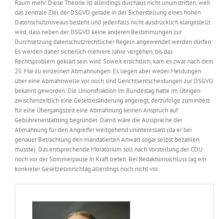
Raum mehr. Diese Theorie ist allerdings durchaus nicht unumstritten, weil
das zentrale Ziel der DSGVO gerade in der Sicherstellung eines hohen
Datenschutzniveaus besteht und jedenfalls nicht ausdrücklich klargestellt
wird, dass neben der DSGVO keine anderen Bestimmungen zur
Durchsetzung datenschutzrechtlicher Regeln angewendet werden dürfen.
Es werden daher sicherlich mehrere Jahre vergehen, bis das
Rechtsproblem geklärt sein wird. Soweit ersichtlich, kam es zwar nach dem
25. Mai zu einzelnen Abmahnungen. Es liegen aber weder Meldungen
über eine Abmahnwelle vor noch sind Gerichtsentscheidungen zur DSGVO
bekannt geworden. Die Unionsfraktion im Bundestag hatte im Übrigen
zwischenzeitlich eine Gesetzesänderung angeregt, derzufolge zumindest
für eine Übergangszeit eine Abmahnung keinen Anspruch auf
Gebührenerstattung begründet. Damit wäre die Aussprache der
Abmahnung für den Angreifer weitgehend uninteressant (da er bei
genauer Betrachtung den mandatierten Anwalt sogar selbst bezahlen
müsste). Das entsprechende Moratorium soll nach Vorstellung der CDU
noch vor der Sommerpause in Kraft treten. Bei Redaktionsschluss lag ein
konkreter Gesetzesvorschlag allerdings noch nicht vor.