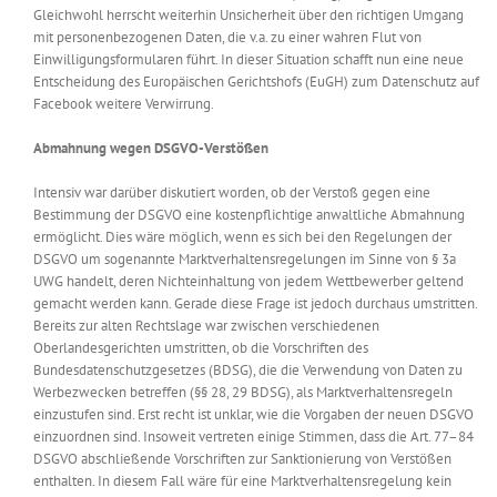
Gleichwohl herrscht weiterhin Unsicherheit über den richtigen Umgang
Messen & Events
Kontakt
mit personenbezogenen Daten, die v.a. zu einer wahren Flut von
Einwilligungsformularen führt. In dieser Situation schafft nun eine neue
Entscheidung des Europäischen Gerichtshofs (EuGH) zum Datenschutz auf
Unternehmen
Facebook weitere Verwirrung.
Abmahnung wegen DSGVO-Verstößen
Interviews
Intensiv war darüber diskutiert worden, ob der Verstoß gegen eine
Bestimmung der DSGVO eine kostenpflichtige anwaltliche Abmahnung
ermöglicht. Dies wäre möglich, wenn es sich bei den Regelungen der
Wissen
DSGVO um sogenannte Marktverhaltensregelungen im Sinne von § 3a
UWG handelt, deren Nichteinhaltung von jedem Wettbewerber geltend
gemacht werden kann. Gerade diese Frage ist jedoch durchaus umstritten.
Product Guide
Bereits zur alten Rechtslage war zwischen verschiedenen
Oberlandesgerichten umstritten, ob die Vorschriften des
Bundesdatenschutzgesetzes (BDSG), die die Verwendung von Daten zu
Jobshop
Werbezwecken betreffen (§§ 28, 29 BDSG), als Marktverhaltensregeln
einzustufen sind. Erst recht ist unklar, wie die Vorgaben der neuen DSGVO
einzuordnen sind. Insoweit vertreten einige Stimmen, dass die Art. 77–84
Suche
nach:
DSGVO abschließende Vorschriften zur Sanktionierung von Verstößen
enthalten. In diesem Fall wäre für eine Marktverhaltensregelung kein