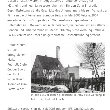
Dosen erhältlich waren. Im August 1970 erfolgte der Umzug nach
Müllheim, und neun Jahre später übernahm Bergers Sohn Erhart die
Geschäftsleitung, der die Geschicke des Unternehmens bis zum Verkauf der
Firma an die Unternehmensgruppe Zertus im Jahr 2002 leitete. 2007
erwarb die Zertus-Gruppe das auf Werbesüßwaren spezialisierte
Unternehmen Süße Werbung in Herbolzheim, die beiden Firmen Kalfany
Bonbon und Süße Werbung wurden zur Kalfany Süße Werbung GmbH &
Co. KG. vereint und unter eine gemeinsame Geschäftsführung gestellt.
Heute zählen
u.a. die
erfolgreichen
Marken
Pulmoll, Diele,
Cupper Sport
und Echt
Sylter Brisen
Klömbjes zum
Portfolio des
In den 1950er-Jahren produzierte Kalfany Süße Werbung im
Münchner Stadtteil Allach.
Süßwarenspezialisten, der seit 2003 mit dem IFS-Qualitätssiegel