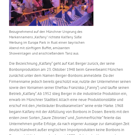
Bezugnehmend auf den Münchner Ursprung des
Markennamens „Kalfany“ richtete Kalfany Süße
Werbung im Europa Park in Rust einen bayrischen
Abend mit zünftigem Buffet, amüsanten
Showeinlagen und anschließendem Tanz aus.
Die Bezeichnung „Kalfany“ geht auf Karl Berger zurück, der seine
Bonbonproduktion am 23. Oktober 1948 beim Gewerbeamt München
zunächst unter dem Namen Berger-Bonbons anmeldete. Da der
Firmenname jedoch bereits geschützt war, nutzte der Unternehmer seinen
sowie den Vornamen seiner Ehefrau Franziska („Fanny“) und taufte seinen
Betrieb „Kalfany“. Ab 1952 stieg Berger in die industrielle Produktion ein,
erwarb im Münchner Stadtteil Allach eine neue Produktionsstätte und
erschuf mit den „Heilkräuter Brustkaramellen“ seine erste Marke. 1968
begann Kalfany mit der Abfüllung von Bonbons in Dosen. Bereits mit den
ersten zwei Sorten „Saure Zitronies“ und „Sommerfrüchte“ feierte das
Unternehmen große Erfolge, da nach eigener Aussage zur damaligen Zeit
deutschlandweit außer englischen Importprodukten keine Bonbons in