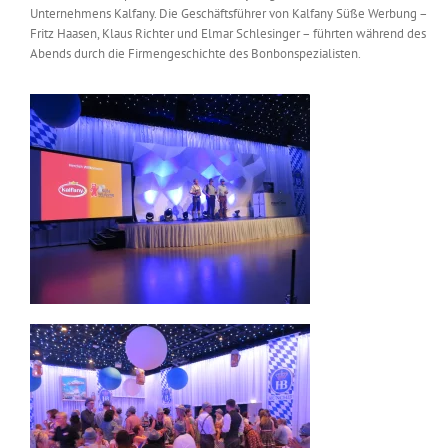
Unternehmens Kalfany. Die Geschäftsführer von Kalfany Süße Werbung –
Messen & Events
Kontakt
Fritz Haasen, Klaus Richter und Elmar Schlesinger – führten während des
Abends durch die Firmengeschichte des Bonbonspezialisten.
Unternehmen
Interviews
Wissen
Product Guide
Jobshop
Suche
nach: