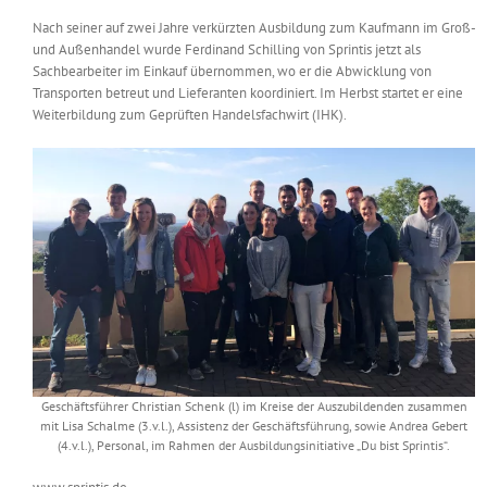
Nach seiner auf zwei Jahre verkürzten Ausbildung zum Kaufmann im Groß-
und Außenhandel wurde Ferdinand Schilling von Sprintis jetzt als
Sachbearbeiter im Einkauf übernommen, wo er die Abwicklung von
Transporten betreut und Lieferanten koordiniert. Im Herbst startet er eine
Weiterbildung zum Geprüften Handelsfachwirt (IHK).
Geschäftsführer Christian Schenk (l) im Kreise der Auszubildenden zusammen
mit Lisa Schalme (3.v.l.), Assistenz der Geschäftsführung, sowie Andrea Gebert
(4.v.l.), Personal, im Rahmen der Ausbildungsinitiative „Du bist Sprintis“.