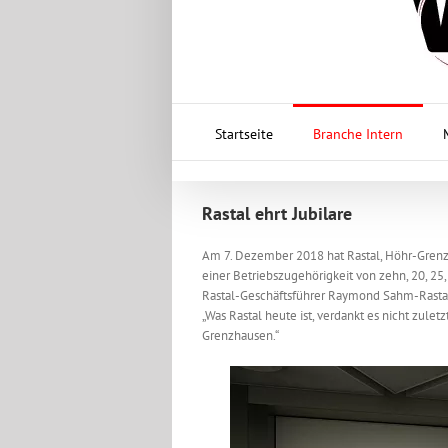
Startseite
Branche Intern
Rastal ehrt Jubilare
Am 7. Dezember 2018 hat Rastal, Höhr-Grenzh
einer Betriebszugehörigkeit von zehn, 20, 25
Rastal-Geschäftsführer Raymond Sahm-Rastal
„Was Rastal heute ist, verdankt es nicht zule
Grenzhausen.“