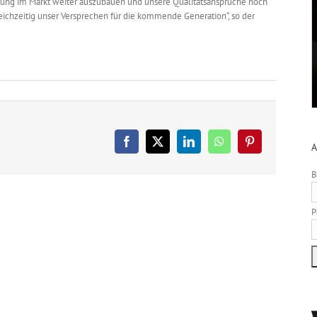
llung im Markt weiter auszubauen und unsere Qualitätsansprüche noch
leichzeitig unser Versprechen für die kommende Generation“, so der
Facebook
X
LinkedIn
WhatsApp
Pinterest
A
B
P