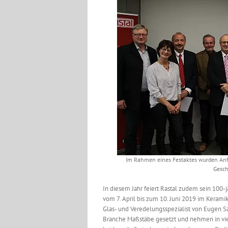
Im Rahmen eines Festaktes wurden Anfan
Gesch
In diesem Jahr feiert Rastal zudem sein 100-j
vom 7. April bis zum 10. Juni 2019 im Kera
Glas- und Veredelungsspezialist von Eugen 
Branche Maßstäbe gesetzt und nehmen in viele