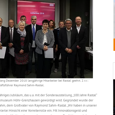
g Dezember 2018 langjährige Mitarbeiter bei Rastal geehrt. 2.v.r.:
äftsführer Raymond Sahm-Rastal.
ähriges Jubiläum, das u.a. mit der Sonderausstellung „100 Jahre Rastal“
mikmuseum Höhr-Grenzhausen gewürdigt wird. Gegründet wurde der
Sahm, dem Großvater von Raymond Sahm-Rastal. „Wir haben in unserer
rlei Hinsicht eine Vorreiterrolle ein. Mit Innovationsgeist und