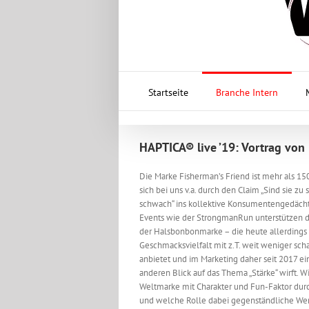
Startseite
Branche Intern
HAPTICA® live ’19: Vortrag von
Die Marke Fisherman’s Friend ist mehr als 150
sich bei uns v.a. durch den Claim „Sind sie zu s
schwach“ ins kollektive Konsumentengedächt
Events wie der StrongmanRun unterstützen 
der Halsbonbonmarke – die heute allerdings
Geschmacksvielfalt mit z.T. weit weniger scha
anbietet und im Marketing daher seit 2017 e
anderen Blick auf das Thema „Stärke“ wirft. 
Weltmarke mit Charakter und Fun-Faktor durch
und welche Rolle dabei gegenständliche Wer