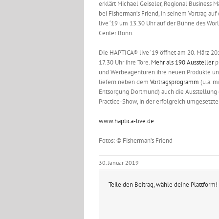
erklärt Michael Geiseler, Regional Business
bei Fisherman’s Friend, in seinem Vortrag au
live ‘19 um 13.30 Uhr auf der Bühne des Wor
Center Bonn.
Die HAPTICA® live ‘19 öffnet am 20. März 20
17.30 Uhr ihre Tore.
Mehr als 190 Aussteller
p
und Werbeagenturen ihre neuen Produkte und
liefern neben dem
Vortragsprogramm
(u.a. m
Entsorgung Dortmund) auch die Ausstellung 
Practice-Show, in der erfolgreich umgesetzt
www.haptica-live.de
Fotos: © Fisherman’s Friend
30. Januar 2019
Teile den Beitrag, wähle deine Plattform!