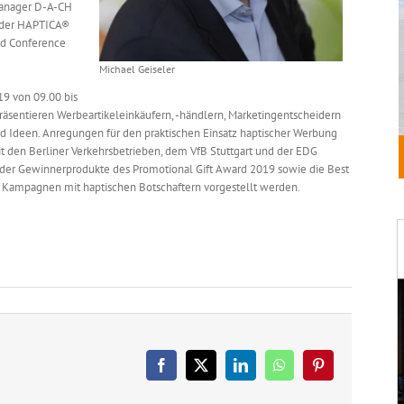
 Manager D-A-CH
f der HAPTICA®
ld Conference
Michael Geiseler
19 von 09.00 bis
räsentieren Werbeartikeleinkäufern, -händlern, Marketingentscheidern
 Ideen. Anregungen für den praktischen Einsatz haptischer Werbung
it den Berliner Verkehrsbetrieben, dem VfB Stuttgart und der EDG
der Gewinnerprodukte des Promotional Gift Award 2019 sowie die Best
e Kampagnen mit haptischen Botschaftern vorgestellt werden.
Facebook
X
LinkedIn
WhatsApp
Pinterest