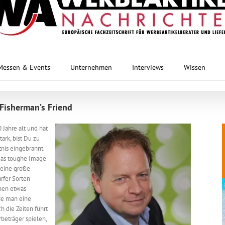
Messen & Events
Unternehmen
Interviews
Wissen
 Fisherman’s Friend
 Jahre alt und hat
tark, bist Du zu
nis eingebrannt.
das toughe Image
 eine große
rfer Sorten
inen etwas
Wie man eine
 die Zeiten führt
beträger spielen,