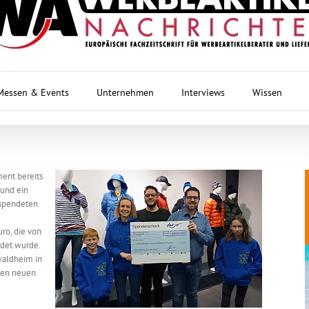
Messen & Events
Unternehmen
Interviews
Wissen
ment bereits
 und ein
 spendeten
ro, die von
ndet wurde.
waldheim in
inen neuen