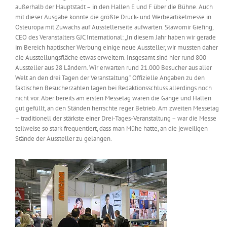
außerhalb der Hauptstadt – in den Hallen E und F über die Bühne. Auch
Messen & Events
Kontakt
mit dieser Ausgabe konnte die größte Druck- und Werbeartikelmesse in
Osteuropa mit Zuwachs auf Ausstellerseite aufwarten. Sławomir Giefing,
CEO des Veranstalters GJC International: „In diesem Jahr haben wir gerade
Unternehmen
im Bereich haptischer Werbung einige neue Aussteller, wir mussten daher
die Ausstellungsfläche etwas erweitern. Insgesamt sind hier rund 800
Aussteller aus 28 Ländern. Wir erwarten rund 21.000 Besucher aus aller
Interviews
Welt an den drei Tagen der Veranstaltung.“ Offizielle Angaben zu den
faktischen Besucherzahlen lagen bei Redaktionsschluss allerdings noch
nicht vor. Aber bereits am ersten Messetag waren die Gänge und Hallen
gut gefüllt, an den Ständen herrschte reger Betrieb. Am zweiten Messetag
Wissen
– traditionell der stärkste einer Drei-Tages-Veranstaltung – war die Messe
teilweise so stark frequentiert, dass man Mühe hatte, an die jeweiligen
Stände der Aussteller zu gelangen.
Product Guide
Jobshop
Suche
nach: