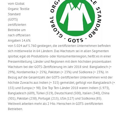
vom Global
Messen & Events
Kontakt
Organic Textile
Standard
(GOTS)
Unternehmen
zertifizierten
Betriebe um
nach offiziellen
Interviews
Angaben 14,6%
von 5.024 auf 5.760 gestiegen, die zertifizierten Unternehmen befinden
sich mittlerweile in 64 Ländern. Das Wachstum sei in allen Segmenten
spürbar, egal ob Produktions- oder Konsumentenregion, heißt es in einer
Wissen
Pressemitteilung. Länder und Regionen mit dem höchsten prozentualen
Wachstum bei der GOTS-Zertifizierung im Jahr 2018 sind: Bangladesch (+
29%), Nordamerika (+ 25%), Pakistan (+ 23%) und Südkorea (+ 23%). In
Product Guide
Bezug auf die Gesamtzahl der GOTS-zertifizierten Unternehmen wird der
höchste Zuwachs aus Indien (+ 315) gemeldet, gefolgt von Bangladesch (+
155) und Europa (+ 98). Die Top Ten-Länder 2018 waren Indien (1.973),
Jobshop
Bangladesch (689), Türkei (519), Deutschland (500), Italien (340), China
(301), Pakistan (238), Portugal (215), USA (127) und Südkorea (85).
Weltweit arbeiten mehr als 2 Mio. Menschen in GOTS-zertifizierten
Suche
nach:
Betrieben.