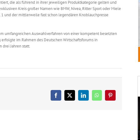
ert, die als führend in ihrer jeweiligen Produktkategorie gelten und
exklusiven Kreis großer Namen wie BMW, Nivea, Ritter Sport oder Miele
 1 und der mittlerweile fast schon legendären Knoblauchpresse
nem umfangreichen Auswahlverfahren von einer kompetent besetzten
ng erfolgte im Rahmen des Deutschen Wirtschaftsforums in
 drei Jahren statt.
Facebook
X
LinkedIn
WhatsApp
Pinterest