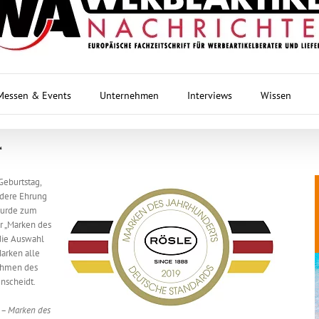
Messen & Events
Unternehmen
Interviews
Wissen
“
Geburtstag,
ndere Ehrung
wurde zum
er „Marken des
 die Auswahl
arken alle
nehmen des
enscheidt.
 – Marken des