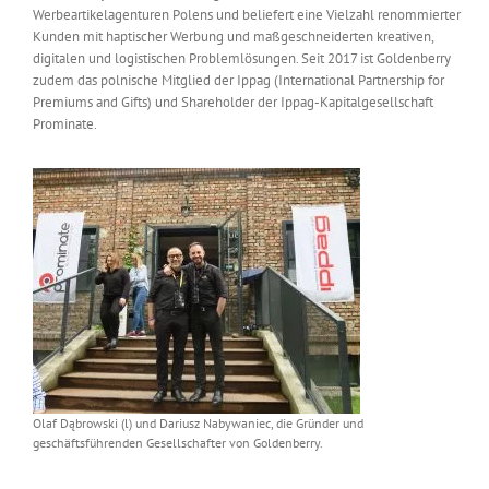
Werbeartikelagenturen Polens und beliefert eine Vielzahl renommierter
Messen & Events
Kontakt
Kunden mit haptischer Werbung und maßgeschneiderten kreativen,
digitalen und logistischen Problemlösungen. Seit 2017 ist Goldenberry
zudem das polnische Mitglied der Ippag (International Partnership for
Unternehmen
Premiums and Gifts) und Shareholder der Ippag-Kapitalgesellschaft
Prominate.
Interviews
Wissen
Product Guide
Jobshop
Olaf Dąbrowski (l) und Dariusz Nabywaniec, die Gründer und
Suche
geschäftsführenden Gesellschafter von Goldenberry.
nach: