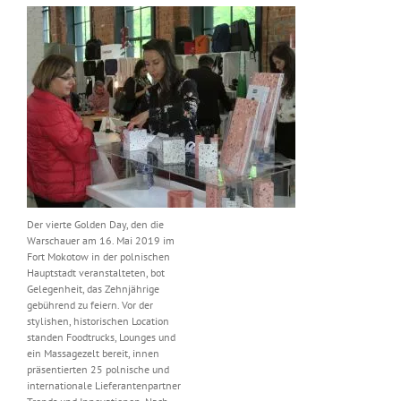
Der vierte Golden Day, den die
Warschauer am 16. Mai 2019 im
Fort Mokotow in der polnischen
Hauptstadt veranstalteten, bot
Gelegenheit, das Zehnjährige
gebührend zu feiern. Vor der
stylishen, historischen Location
standen Foodtrucks, Lounges und
ein Massagezelt bereit, innen
präsentierten 25 polnische und
internationale Lieferantenpartner