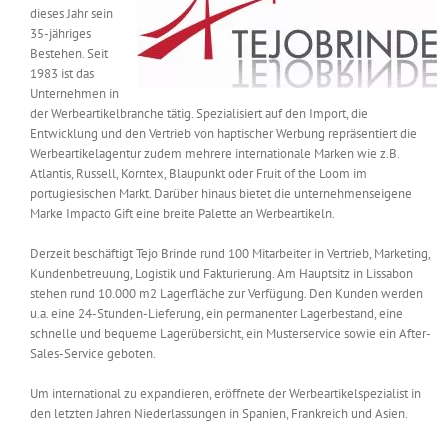
dieses Jahr sein
Messen & Events
Kontakt
35-jähriges
Bestehen. Seit
1983 ist das
Unternehmen
Unternehmen in
der Werbeartikelbranche tätig. Spezialisiert auf den Import, die
Entwicklung und den Vertrieb von haptischer Werbung repräsentiert die
Interviews
Werbeartikelagentur zudem mehrere internationale Marken wie z.B.
Atlantis, Russell, Korntex, Blaupunkt oder Fruit of the Loom im
portugiesischen Markt. Darüber hinaus bietet die unternehmenseigene
Marke Impacto Gift eine breite Palette an Werbeartikeln.
Wissen
Derzeit beschäftigt Tejo Brinde rund 100 Mitarbeiter in Vertrieb, Marketing,
Kundenbetreuung, Logistik und Fakturierung. Am Hauptsitz in Lissabon
Product Guide
stehen rund 10.000 m2 Lagerfläche zur Verfügung. Den Kunden werden
u.a. eine 24-Stunden-Lieferung, ein permanenter Lagerbestand, eine
schnelle und bequeme Lagerübersicht, ein Musterservice sowie ein After-
Jobshop
Sales-Service geboten.
Um international zu expandieren, eröffnete der Werbeartikelspezialist in
Suche
nach:
den letzten Jahren Niederlassungen in Spanien, Frankreich und Asien.