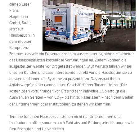
cameo Laser
Messen & Events
Kontakt
Franz
Hagemann
GmbH, Stuhr,
Unternehmen
jetzt auf
Hausbesuch. In
dem mobilen
Interviews
Kompetenz-
Zentrum, das wie ein Präsentationsraum ausgestattet ist, bieten Mitarbeiter
des Laserspezialisten kostenlose Vorführungen an. Zudem können die
ausgestellten Geräte vor Ort getestet werden. „Auf Wunsch fahren wir bei
Wissen
unseren Kunden und Laserinteressenten direkt vor die Haustür, um sie zu
beraten und ihnen die Systeme zu präsentieren. Das erspart ihnen
Anfahrwege“, erklärt cameo Laser-Geschäftsführer Torsten Herbst. „Die
Product Guide
kostenlosen Vorführungen vor Ort sind sehr individuell. So erfolgt die
Auswahl an Geräten – von CO
– bis hin zu Faserlasern – nach dem Bedarf
2
der Unternehmen oder Institutionen, zu denen wir kommen.“
Jobshop
Termine für einen Hausbesuch stehen nicht nur Unternehmen und
Institutionen offen, sondern auch FabLabs und Bildungseinrichtungen wie
Suche
nach:
Berufsschulen und Universitäten.