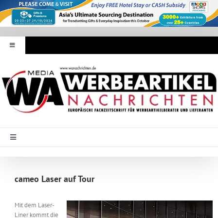
Zum
Inhalt
springen
Toggle
Navigation
Werbeartikel Nachrichten
E-Paper
WA Media
Toggle
Navigation
Startseite
Mediadaten
cameo Laser auf Tour
Branche Intern
Abonnement
Mit dem Laser-
Liner kommt die