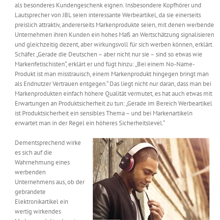
als besonderes Kundengeschenk eignen. Insbesondere Kopfhörer und
Lautsprecher von JBL seien interessante Werbeartikel, da sie einerseits
preislich attraktiv, andererseits Markenprodukte seien, mit denen werbende
Unternehmen ihren Kunden ein hohes Maß an Wertschätzung signalisieren
und gleichzeitig dezent, aber wirkungsvoll für sich werben können, erklärt
Schäfer. „Gerade die Deutschen – aber nicht nur sie – sind so etwas wie
Markenfetischisten“, erklärt er und fügt hinzu: „Bei einem No-Name-
Produkt ist man misstrauisch, einem Markenprodukt hingegen bringt man
als Endnutzer Vertrauen entgegen.“ Das liegt nicht nur daran, dass man bei
Markenprodukten einfach höhere Qualität vermutet, es hat auch etwas mit
Erwartungen an Produktsicherheit zu tun: „Gerade im Bereich Werbeartikel
ist Produktsicherheit ein sensibles Thema – und bei Markenartikeln
erwartet man in der Regel ein höheres Sicherheitslevel.“
Dementsprechend wirke
es sich auf die
Wahrnehmung eines
werbenden
Unternehmens aus, ob der
gebrandete
Elektronikartikel ein
wertig wirkendes