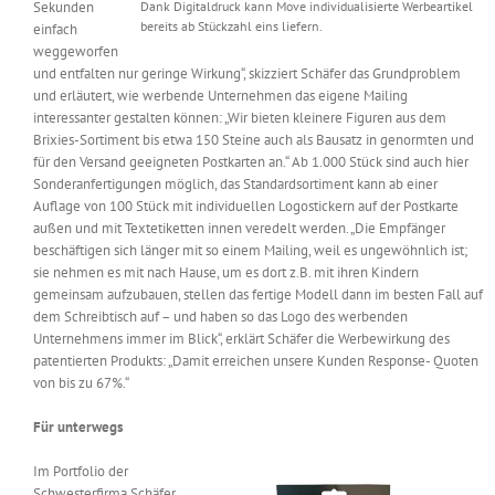
Sekunden
Dank Digitaldruck kann Move individualisierte Werbeartikel
bereits ab Stückzahl eins liefern.
einfach
weggeworfen
und entfalten nur geringe Wirkung“, skizziert Schäfer das Grundproblem
und erläutert, wie werbende Unternehmen das eigene Mailing
interessanter gestalten können: „Wir bieten kleinere Figuren aus dem
Brixies-Sortiment bis etwa 150 Steine auch als Bausatz in genormten und
für den Versand geeigneten Postkarten an.“ Ab 1.000 Stück sind auch hier
Sonderanfertigungen möglich, das Standardsortiment kann ab einer
Auflage von 100 Stück mit individuellen Logostickern auf der Postkarte
außen und mit Textetiketten innen veredelt werden. „Die Empfänger
beschäftigen sich länger mit so einem Mailing, weil es ungewöhnlich ist;
sie nehmen es mit nach Hause, um es dort z.B. mit ihren Kindern
gemeinsam aufzubauen, stellen das fertige Modell dann im besten Fall auf
dem Schreibtisch auf – und haben so das Logo des werbenden
Unternehmens immer im Blick“, erklärt Schäfer die Werbewirkung des
patentierten Produkts: „Damit erreichen unsere Kunden Response- Quoten
von bis zu 67%.“
Für unterwegs
Im Portfolio der
Schwesterfirma Schäfer