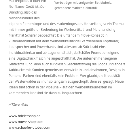
Markenprodukt oder ein
Werbeträger mit steigender Beliebtheit:
No-Name-Gerät ist. „Co-
gebrandete Markenelektronik.
Branding, also das
Nebeneinander des
eigenen Firmenlogos und des Markenlogos des Herstellers, ist ein Thema
mit immer größerer Bedeutung im Werbeartikel- und Merchandising-
Markt“, hat Schäfer beobachtet. Die unter dem Move-Konzept in
Zusammenarbeit mit dem Werbeartikelhandel vertriebenen Kopfhörer,
Lautsprecher und Powerbanks sind allesamt ab Stückzahl eins
individualisierbar und ab Lager erhältlich, da Schäfer Promotion eigens
eine Digitaldruckmaschine angeschafft hat. Die unternehmenseigene
Grafikabteilung kann auch für diesen Geschäftszweig die Logos und andere
Aufdrucke mit Kunden gemeinsam entwickeln und abstimmen, Designs in
Pantone-Farben sind ebenfalls kein Problem. Wer glaubt, die Kreativität
der Westerwälder sei nun so langsam ausgeschöpft, dem sei gesagt: Neue
Ideen sind schon in der Pipeline – auf den Werbeartikelmessen im
kommenden Jahr sind sie dann zu begutachten.
// Klara Walk
www.brixiesshop.de
www.move-shop.com
www.schaefer-global.com