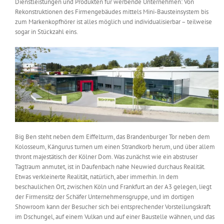
Dienstleistungen und Produkten für werbende Unternehmen: Von
Messen & Events
Rekonstruktionen des Firmengebäudes mittels Mini-Bausteinsystem bis
Kontakt
zum Markenkopfhörer ist alles möglich und individualisierbar – teilweise
sogar in Stückzahl eins.
Unternehmen
Interviews
Wissen
Big Ben steht neben dem Eiffelturm, das Brandenburger Tor neben dem
Product Guide
Kolosseum, Kängurus turnen um einen Strandkorb herum, und über allem
thront majestätisch der Kölner Dom. Was zunächst wie ein abstruser
Tagtraum anmutet, ist in Daufenbach nahe Neuwied durchaus Realität.
Jobshop
Etwas verkleinerte Realität, natürlich, aber immerhin. In dem
beschaulichen Ort, zwischen Köln und Frankfurt an der A3 gelegen, liegt
der Firmensitz der Schäfer Unternehmensgruppe, und im dortigen
Suche
nach:
Showroom kann der Besucher sich bei entsprechender Vorstellungskraft
im Dschungel, auf einem Vulkan und auf einer Baustelle wähnen, und das