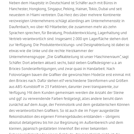
Neben dem Hauptsitz in Deutschland ist Schäfer auch mit Büros in
Manchester, Hongkong, Singapur, Peking, Hainan, Tokio, Dubai und seit
neuestem in Miami vertreten. Das Herz des über mehrere Kontinente
verzweigten Unternehmens schlägt allerdings am Unternehmenssitz in
Daufenbach, wo über 40 Mitarbeiter, die zusammen mehr als zehn
Sprachen sprechen, für Beratung, Produktentwicklung, Lagerhaltung und
Vertrieb verantwortlich sind. Insgesamt 2.000 qm Lagerfläche stehen dort
zur Verfügung. Die Produktentwicklungs- und Designabteilung ist dabei so
etwas wie die linke und die rechte Herzkammer der
Unternehmensgruppe: „Die Grafikabteilung ist unser Maschinenraum“, sagt
Schäfer. Dort arbeiten aktuell sechs, bald sieben Grafikdesigner u.a. an
Brixies-Sonderanfertigungen, und zwar quasi in Handarbeit: Nach
Fotovorlagen bauen die Grafiker die gewünschten Modelle erst einmal mit
den Brixies nach. Dafür stehen elf verschiedene Steinformen und Größen
aus ABS-Kunststoff in 23 Farbtönen, darunter zwei transparente, zur
Verfügung. Mit dem Kunden gemeinsam werden die Anzahl der Steine
und ggf. zu verwendende Farben festgelegt, alles andere beruht dann
zunächst auf dem Auge, der Feinmotorik und dem gestalterischen Können
des verantwortlichen Grafikers. So ist auch die im Foyer ausgestellte
Rekonstruktion des eigenen Firmengebäudes entstanden – übrigens
absolut detailgetreu bis hin zur Begrünung im Außenbereich und dem
kleinen, japanisch gestalteten Innenhof. Bei einer bekannten