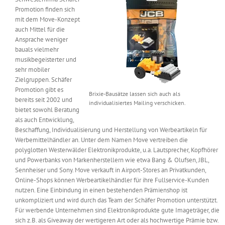
Promotion finden sich
mit dem Move-Konzept
auch Mittel für die
Ansprache weniger
bauals vielmehr
musikbegeisterter und
sehr mobiler
Zielgruppen. Schäfer
Promotion gibt es
Brixie-Bausätze lassen sich auch als
bereits seit 2002 und
individualisiertes Mailing verschicken.
bietet sowohl Beratung
als auch Entwicklung,
Beschaffung, Individualisierung und Herstellung von Werbeartikeln für
Werbemittelhändler an. Unter dem Namen Move vertreiben die
polyglotten Westerwälder Elektronikprodukte, u.a. Lautsprecher, Kopfhörer
und Powerbanks von Markenherstellern wie etwa Bang & Olufsen, JBL,
Sennheiser und Sony. Move verkauft in Airport-Stores an Privatkunden,
Online-Shops können Werbeartikelhändler für ihre Fullservice-Kunden
nutzen. Eine Einbindung in einen bestehenden Prämienshop ist
unkompliziert und wird durch das Team der Schäfer Promotion unterstützt.
Für werbende Unternehmen sind Elektronikprodukte gute Imageträger, die
sich z.B. als Giveaway der wertigeren Art oder als hochwertige Prämie bzw.