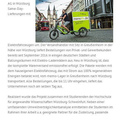
AG in Würzburg
Messen & Events
Kontakt
Same-Day-
Lieferungen mit
Unternehmen
Interviews
Elektrofahrzeugen um. Der Versandhändler mit Sitz in Greußenheim in der
Nähe von Würzburg liefert Bestellungen von Privat- und Gewerbekunden
bereits seit September 2016 in einigen deutschen Städten und
Wissen
Ballungsräumen mit Elektro-Lastenrädern aus. Neu in Würzburg ist, dass
der komplette Warenversand emissionsfrei erfolgt: Die Pakete werden mit
dem hauseigenen Elektrofahrzeug, das mit Strom aus 100% regenerativen
Product Guide
Energien betankt wird, vom memo-Lager in Greußenheim nach Würzburg
transportiert. Alle Bestellungen, die bis 11 Uhr eingehen, liefert das
Unternehmen noch am selben Tag aus.
Jobshop
Realisiert wurde das Projekt zusammen mit Studierenden der Hochschule
für angewandte Wissenschaften Würzburg-Schweinfurt. Neben einer
Suche
nach:
umfassenden Umweltverträglichkeitsanalyse ermittelten die Studenten im
Rahmen ihrer Arbeit u.a. geeignete Partner für die Zustellung, passende