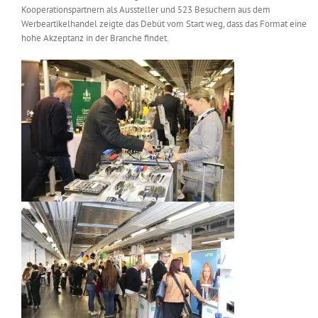
Kooperationspartnern als Aussteller und 523 Besuchern aus dem
Messen & Events
Kontakt
Werbeartikelhandel zeigte das Debüt vom Start weg, dass das Format eine
hohe Akzeptanz in der Branche findet.
Unternehmen
Interviews
Wissen
Product Guide
Jobshop
Suche
nach: