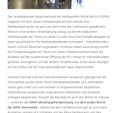
Der veranstaltende Gesamtverband der Werbeartikel-Wirtschaft e.V. (GWW)
reagierte mit dem neuen Messeprojekt auf den sowohl vom
Werbeartikelhandel als auch aus dem Kreis der Lieferanten geäußerten
Wunsch, eine weitere Veranstaltung analog zur bereits etablierten
Herbstausgabe der Trend ins Leben zu rufen. Auch die Frühjahrsausgabe ist
daher ausschließlich für Werbeartikelberater konzipiert – Industriekunden
waren nicht als Besucher zugelassen. Mit dieser klaren Ausrichtung wurde
die Frühjahrsausgabe der Trend von vielen Marktteilnehmern auch als
Reaktion auf die zunehmende Öffnung der PSI-Messe für Industriekunden
gesehen, wenngleich sich die beiden Messeformate schon allein bezogen
auf die Größe und die Internationalität sehr stark unterscheiden.
Gewohnt familiär und von brancheninternem Austausch geprägt war die
Atmosphäre auf der GWW-Trend. Werbeartikelberater und -lieferanten
waren ganz unter sich und konnten in vertrauensvollen Gesprächen
Informationen austauschen, Inspirationen mitnehmen und konkrete
Anfragen besprechen. Sowohl das Konzept als auch der Termin im Februar
– zwischen der
GWW-Jahreshauptversammlung
und
dem ersten Termin
der GWW-Newsweek
– kamen bei den Fachbesuchern gut an, auch viele
Aussteller zeigten sich zufrieden mit der Besucherfrequenz und den